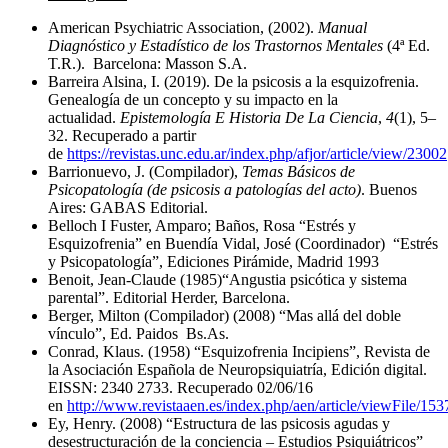
American Psychiatric Association, (2002).
Manual
Diagnóstico y Estadístico de los Trastornos Mentales
(4ª Ed.
T.R.). Barcelona: Masson S.A.
Barreira Alsina, I. (2019). De la psicosis a la esquizofrenia.
Genealogía de un concepto y su impacto en la
actualidad.
Epistemología E Historia De La Ciencia
,
4
(1), 5–
32. Recuperado a partir
de
https://revistas.unc.edu.ar/index.php/afjor/article/view/23002
Barrionuevo, J. (Compilador),
Temas Básicos de
Psicopatología (de psicosis a patologías del acto)
. Buenos
Aires: GABAS Editorial.
Belloch I Fuster, Amparo; Baños, Rosa “Estrés y
Esquizofrenia” en Buendía Vidal, José (Coordinador) “Estrés
y Psicopatología”, Ediciones Pirámide, Madrid 1993
Benoit, Jean-Claude (1985)“Angustia psicótica y sistema
parental”. Editorial Herder, Barcelona.
Berger, Milton (Compilador) (2008) “Mas allá del doble
vínculo”, Ed. Paidos Bs.As.
Conrad, Klaus. (1958) “Esquizofrenia Incipiens”, Revista de
la Asociación Española de Neuropsiquiatría, Edición digital.
EISSN: 2340 2733. Recuperado 02/06/16
en
http://www.revistaaen.es/index.php/aen/article/viewFile/15
Ey, Henry. (2008) “Estructura de las psicosis agudas y
desestructuración de la conciencia – Estudios Psiquiátricos”