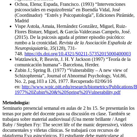
Ochoa, Elena; Espada, Francisco. (1993) “Intervenciones
psicosociales en esquizofrenia” en Buendía Vidal, José
(Coordinador) “Estrés y Psicopatología”, Ediciones Pirámide,
Madrid
Vispe Astola, Amaia, Hernández González, Miguel, Ruiz-
Flores Bistuer, Miguel, & García-Valdecasas Campelo, José.
(2015). De la psicosis aguda al primer episodio psicótico:
rumbo a la cronicidad.
Revista de la Asociación Española de
Neuropsiquiatría
,
35
(128), 731-
748.
https://dx.doi.org/10.4321/S0211-57352015000400003
Watzlawick, P, Beavin, J. H. Y Jackson (1997) “Teoría de la
comunicación humana”- Barcelona, Herder.
Zubin J.; Spring B. (1977) “Vulnerability – A new view of
Schizophrenia”, Journal of Abnormal Psychology, Vol.86,
No. 2, pag.103 a 126, 1977. Recuperado 02/06/16
en:
http://www.wpic.pitt.edu/research/biometrics/Publicatio
1977%20Zubin%20&%20Spring%20Vulnerability.pdf
Metodología:
Seminario presencial semanal en aulas de 2 hs 15. Se presentarán los
temas por parte del docente para su discusión en clase. También se
trabajara sobre material audiovisual (Una mente brillante / Angel
Baby / Stephen Fry: The secret life of the manic depressive), videos
documentales y viñetas clínicas. Se trabajará con recursos de
plataforma Eva asincrónicos. El estudiante debe matricularse al