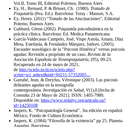
Vol.II, Tomo III, Editorial Polemos, Buenos Aires
Ey, H., Bernard, P. & Brisset, Ch. (1980).
Tratado de
Psiquiatría
(8va. Ed.). Barcelona: Toray - Masson, S.A.
Ey, Henry. (2011) “Tratado de las Alucinaciones”, Editorial
Polemo, Buenos Aires
Gabbard, Glenn (2002). Psiquiatría psicodinámica en la
práctica clínica. Barcelona: Ed. Medica Panamericana
García-Valdecasas Campelo, José, Vispe Astola, Amaia, Díaz
Mesa, Estefanía, & Fernández Márquez, Isidoro. (2005).
Encuadre nosológico de la "Psicosis Histérica" versus psicosis
agudas: Revisión a propósito de un caso.
Revista de la
Asociación Española de Neuropsiquiatría
, (95), 09-23.
Recuperado en 24 de mayo de 2021,
de
http://scielo.isciii.es/scielo.php?
script=sci_arttext&pid=S0211-57352005...
.
Garrabé, Jean, & Dreyfus, Véronique (2003). Las psicosis
delirantes agudas en la nosografía
contemporánea.
Investigación en Salud, V
(1),0.[fecha de
Consulta 23 de Mayo de 2021]. ISSN: 1405-7980.
Disponible en:
https://www.redalyc.org/articulo.oa?
id=14250108
Jaspers, K. "Psicopatología General". 3ra edición en español.
México, Fondo de Cultura Económica.
Jaspers, K. (1984) “Filosofía de la existencia” pp 25. Planeta-
Agostini. Barcelona