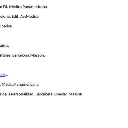
aña: Ed. Médica Panamericana
celona: Edit. ArsMédica
Ibérica.
dades.
entales. Barcelona:Masson.
edr
...
aña: MédicaPanamericana
s de la Personalidad. Barcelona: Elsevier-Masson