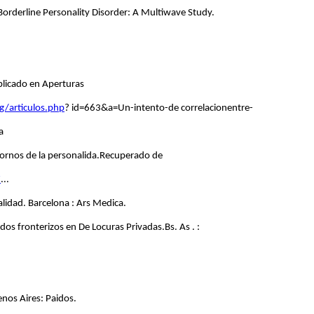
Borderline Personality Disorder: A Multiwave Study.
ublicado en Aperturas
g/articulos.php
? id=663&a=Un-intento-de correlacionentre-
a
tornos de la personalida.Recuperado de
7
...
lidad. Barcelona : Ars Medica.
dos fronterizos en De Locuras Privadas.Bs. As . :
nos Aires: Paidos.