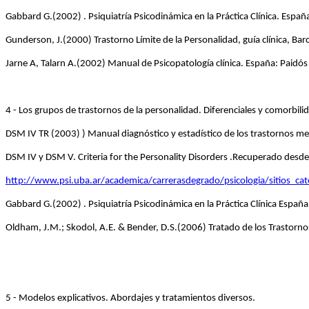
Gabbard G.(2002) . Psiquiatría Psicodinámica en la Práctica Clínica. Esp
Gunderson, J.(2000) Trastorno Límite de la Personalidad, guía clínica, Bar
Jarne A, Talarn A.(2002) Manual de Psicopatología clínica. España: Paidós 
4 - Los grupos de trastornos de la personalidad. Diferenciales y comorbili
DSM IV TR (2003) ) Manual diagnóstico y estadístico de los trastornos m
DSM IV y DSM V. Criteria for the Personality Disorders .Recuperado desde
http://www.psi.uba.ar/academica/carrerasdegrado/psicologia/sitios_cat
Gabbard G.(2002) . Psiquiatría Psicodinámica en la Práctica Clínica Esp
Oldham, J.M.; Skodol, A.E. & Bender, D.S.(2006) Tratado de los Trastorno
5 - Modelos explicativos. Abordajes y tratamientos diversos.