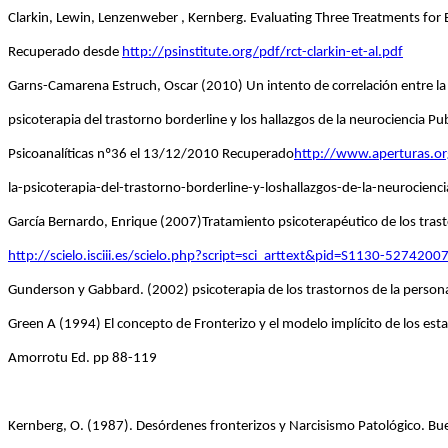
Clarkin, Lewin, Lenzenweber , Kernberg. Evaluating Three Treatments for 
Recuperado desde
http://psinstitute.org/pdf/rct-clarkin-et-al.pdf
Garns-Camarena Estruch, Oscar (2010) Un intento de correlación entre la
psicoterapia del trastorno borderline y los hallazgos de la neurociencia P
Psicoanalíticas nº36 el 13/12/2010 Recuperado
http://www.aperturas.or
la-psicoterapia-del-trastorno-borderline-y-loshallazgos-de-la-neurocienci
García Bernardo, Enrique (2007)Tratamiento psicoterapéutico de los tras
http://scielo.isciii.es/scielo.php?script=sci_arttext&pid=S1130-5274200
Gunderson y Gabbard. (2002) psicoterapia de los trastornos de la persona
Green A (1994) El concepto de Fronterizo y el modelo implícito de los esta
Amorrotu Ed. pp 88-119
Kernberg, O. (1987). Desórdenes fronterizos y Narcisismo Patológico. Bue