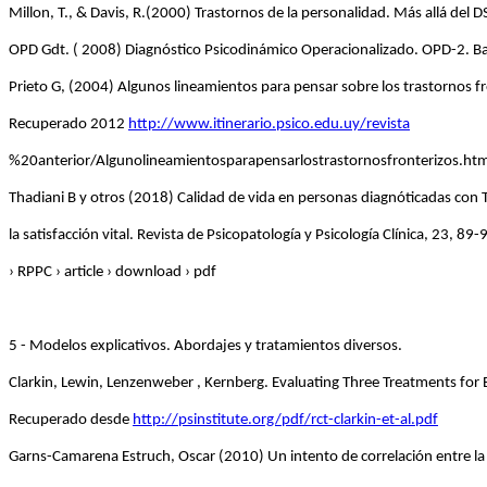
Millon, T., & Davis, R.(2000) Trastornos de la personalidad. Más allá del
OPD Gdt. ( 2008) Diagnóstico Psicodinámico Operacionalizado. OPD-2. Ba
Prieto G, (2004) Algunos lineamientos para pensar sobre los trastornos fro
Recuperado 2012
http://www.itinerario.psico.edu.uy/revista
%20anterior/Algunolineamientosparapensarlostrastornosfronterizos.ht
Thadiani B y otros (2018) Calidad de vida en personas diagnóticadas con 
la satisfacción vital. Revista de Psicopatología y Psicología Clínica, 23, 
› RPPC › article › download › pdf
5 - Modelos explicativos. Abordajes y tratamientos diversos.
Clarkin, Lewin, Lenzenweber , Kernberg. Evaluating Three Treatments for 
Recuperado desde
http://psinstitute.org/pdf/rct-clarkin-et-al.pdf
Garns-Camarena Estruch, Oscar (2010) Un intento de correlación entre la