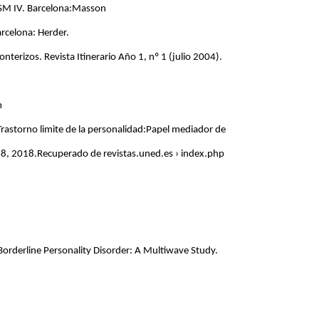
 DSM IV. Barcelona:Masson
rcelona: Herder.
nterizos. Revista Itinerario Año 1, nº 1 (julio 2004).
m
Trastorno limite de la personalidad:Papel mediador de
89-98, 2018.Recuperado de revistas.uned.es › index.php
Borderline Personality Disorder: A Multiwave Study.