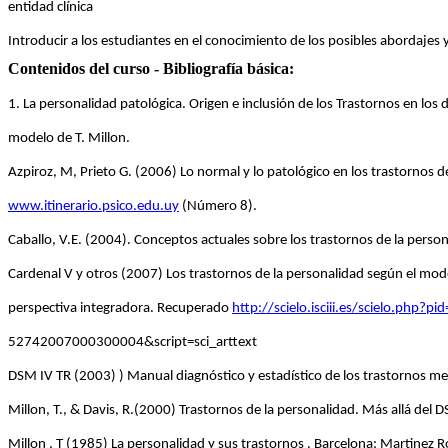
entidad clínica
Introducir a los estudiantes en el conocimiento de los posibles abordajes 
Contenidos del curso - Bibliografía básica:
1. La personalidad patológica. Origen e inclusión de los Trastornos en los 
modelo de T. Millon.
Azpiroz, M, Prieto G. (2006) Lo normal y lo patológico en los trastornos de
www.itinerario.psico.edu.uy
(Número 8).
Caballo, V.E. (2004). Conceptos actuales sobre los trastornos de la person
Cardenal V y otros (2007) Los trastornos de la personalidad según el mod
perspectiva integradora. Recuperado
http://scielo.isciii.es/scielo.php?p
52742007000300004&script=sci_arttext
DSM IV TR (2003) ) Manual diagnóstico y estadístico de los trastornos m
Millon, T., & Davis, R.(2000) Trastornos de la personalidad. Más allá del
Millon , T (1985) La personalidad y sus trastornos . Barcelona: Martinez R