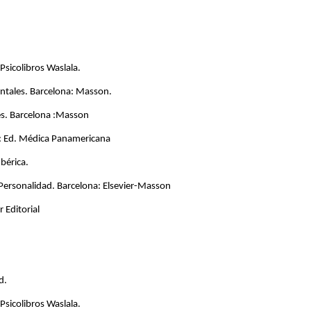
Psicolibros Waslala.
entales. Barcelona: Masson.
es. Barcelona :Masson
ña: Ed. Médica Panamericana
bérica.
 Personalidad. Barcelona: Elsevier-Masson
 Editorial
d.
Psicolibros Waslala.