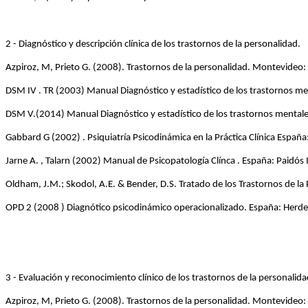
2 - Diagnóstico y descripción clínica de los trastornos de la personalidad.
Azpiroz, M, Prieto G. (2008). Trastornos de la personalidad. Montevideo: 
DSM IV . TR (2003) Manual Diagnóstico y estadístico de los trastornos m
DSM V.(2014) Manual Diagnóstico y estadístico de los trastornos mental
Gabbard G (2002) . Psiquiatría Psicodinámica en la Práctica Clínica Espa
Jarne A. , Talarn (2002) Manual de Psicopatología Clínca . España: Paidós I
Oldham, J.M.; Skodol, A.E. & Bender, D.S. Tratado de los Trastornos de la
OPD 2 (2008 ) Diagnótico psicodinámico operacionalizado. España: Herder
3 - Evaluación y reconocimiento clínico de los trastornos de la personalida
Azpiroz, M, Prieto G. (2008). Trastornos de la personalidad. Montevideo: 