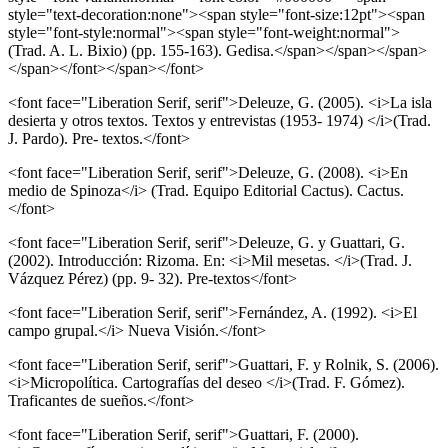
style="text-decoration:none"><span style="font-size:12pt"><span
style="font-style:normal"><span style="font-weight:normal">
(Trad. A. L. Bixio) (pp. 155-163). Gedisa.</span></span></span>
</span></font></span></font>
<font face="Liberation Serif, serif">Deleuze, G. (2005). <i>La isla
desierta y otros textos. Textos y entrevistas (1953- 1974) </i>(Trad.
J. Pardo). Pre- textos.</font>
<font face="Liberation Serif, serif">Deleuze, G. (2008). <i>En
medio de Spinoza</i> (Trad. Equipo Editorial Cactus). Cactus.
</font>
<font face="Liberation Serif, serif">Deleuze, G. y Guattari, G.
(2002). Introducción: Rizoma. En: <i>Mil mesetas. </i>(Trad. J.
Vázquez Pérez) (pp. 9- 32). Pre-textos</font>
<font face="Liberation Serif, serif">Fernández, A. (1992). <i>El
campo grupal.</i> Nueva Visión.</font>
<font face="Liberation Serif, serif">Guattari, F. y Rolnik, S. (2006).
<i>Micropolítica. Cartografías del deseo </i>(Trad. F. Gómez).
Traficantes de sueños.</font>
<font face="Liberation Serif, serif">Guattari, F. (2000).