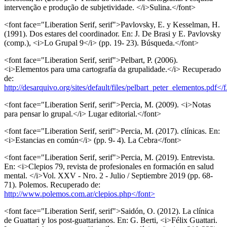
intervenção e produção de subjetividade. </i>Sulina.</font>
<font face="Liberation Serif, serif">Pavlovsky, E. y Kesselman, H.
(1991). Dos estares del coordinador. En: J. De Brasi y E. Pavlovsky
(comp.), <i>Lo Grupal 9</i> (pp. 19- 23). Búsqueda.</font>
<font face="Liberation Serif, serif">Pelbart, P. (2006).
<i>Elementos para uma cartografía da grupalidade.</i> Recuperado
de:
http://desarquivo.org/sites/default/files/pelbart_peter_elementos.pdf</f.
<font face="Liberation Serif, serif">Percia, M. (2009). <i>Notas
para pensar lo grupal.</i> Lugar editorial.</font>
<font face="Liberation Serif, serif">Percia, M. (2017). clínicas. En:
<i>Estancias en común</i> (pp. 9- 4). La Cebra</font>
<font face="Liberation Serif, serif">Percia, M. (2019). Entrevista.
En: <i>Clepios 79, revista de profesionales en formación en salud
mental. </i>Vol. XXV - Nro. 2 - Julio / Septiembre 2019 (pp. 68-
71). Polemos. Recuperado de:
http://www.polemos.com.ar/clepios.php</font>
<font face="Liberation Serif, serif">Saidón, O. (2012). La clínica
de Guattari y los post-guattarianos. En: G. Berti, <i>Félix Guattari.