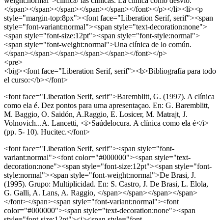
weight:normal">clínica/ las clínicas. La clínica como desvío.
</span></span></span></span></span></font></p></li><li><p
style="margin-top:8px"><font face="Liberation Serif, serif"><span
style="font-variant:normal"><span style="text-decoration:none">
<span style="font-size:12pt"><span style="font-style:normal">
<span style="font-weight:normal">Una clínica de lo común.
</span></span></span></span></span></font></p>
<pre>
<big><font face="Liberation Serif, serif"><b>Bibliografía para todo
el curso:</b></font>
<font face="Liberation Serif, serif">Baremblitt, G. (1997). A clínica
como ela é. Dez pontos para uma apresentaçao. En: G. Baremblitt,
M. Baggio, O. Saidón, A.Raggio, E. Losicer, M. Matrajt, J.
Volnovich...A. Lancetti, <i>Saúdelocura. A clínica como ela é</i>
(pp. 5- 10). Hucitec.</font>
<font face="Liberation Serif, serif"><span style="font-
variant:normal"><font color="#000000"><span style="text-
decoration:none"><span style="font-size:12pt"><span style="font-
style:normal"><span style="font-weight:normal">De Brasi, J.
(1995). Grupo: Multiplicidad. En: S. Castro, J. De Brasi, L. Elola,
G. Galli, A. Lans, A. Raggio, </span></span></span></span>
</font></span><span style="font-variant:normal"><font
color="#000000"><span style="text-decoration:none"><span
style="font-size:12pt"><i><span style="font-