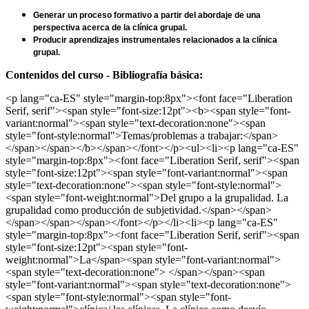
Generar un proceso formativo a partir del abordaje de una 
perspectiva acerca de la clínica grupal.
Producir aprendizajes instrumentales relacionados a la clínica 
grupal.
Contenidos del curso - Bibliografía básica:
<p lang="ca-ES" style="margin-top:8px"><font face="Liberation
Serif, serif"><span style="font-size:12pt"><b><span style="font-
variant:normal"><span style="text-decoration:none"><span
style="font-style:normal">Temas/problemas a trabajar:</span>
</span></span></b></span></font></p><ul><li><p lang="ca-ES"
style="margin-top:8px"><font face="Liberation Serif, serif"><span
style="font-size:12pt"><span style="font-variant:normal"><span
style="text-decoration:none"><span style="font-style:normal">
<span style="font-weight:normal">Del grupo a la grupalidad. La
grupalidad como producción de subjetividad.</span></span>
</span></span></span></font></p></li><li><p lang="ca-ES"
style="margin-top:8px"><font face="Liberation Serif, serif"><span
style="font-size:12pt"><span style="font-
weight:normal">La</span><span style="font-variant:normal">
<span style="text-decoration:none"> </span></span><span
style="font-variant:normal"><span style="text-decoration:none">
<span style="font-style:normal"><span style="font-