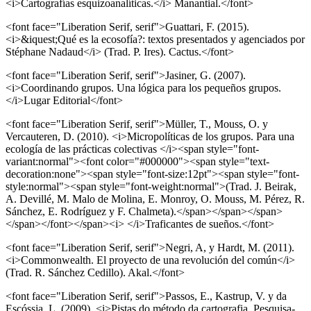
<i>Cartografías esquizoanalíticas.</i> Manantial.</font>
<font face="Liberation Serif, serif">Guattari, F. (2015).
<i>&iquest;Qué es la ecosofía?: textos presentados y agenciados por
Stéphane Nadaud</i> (Trad. P. Ires). Cactus.</font>
<font face="Liberation Serif, serif">Jasiner, G. (2007).
<i>Coordinando grupos. Una lógica para los pequeños grupos.
</i>Lugar Editorial</font>
<font face="Liberation Serif, serif">Müller, T., Mouss, O. y
Vercauteren, D. (2010). <i>Micropolíticas de los grupos. Para una
ecología de las prácticas colectivas </i><span style="font-
variant:normal"><font color="#000000"><span style="text-
decoration:none"><span style="font-size:12pt"><span style="font-
style:normal"><span style="font-weight:normal">(Trad. J. Beirak,
A. Devillé, M. Malo de Molina, E. Monroy, O. Mouss, M. Pérez, R.
Sánchez, E. Rodríguez y F. Chalmeta).</span></span></span>
</span></font></span><i> </i>Traficantes de sueños.</font>
<font face="Liberation Serif, serif">Negri, A, y Hardt, M. (2011).
<i>Commonwealth. El proyecto de una revolución del común</i>
(Trad. R. Sánchez Cedillo). Akal.</font>
<font face="Liberation Serif, serif">Passos, E., Kastrup, V. y da
Escóssia, L. (2009). <i>Pistas do método da cartografia. Pesquisa-