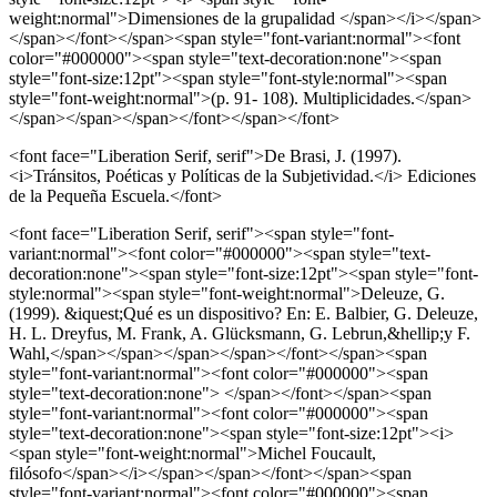
weight:normal">Dimensiones de la grupalidad </span></i></span>
</span></font></span><span style="font-variant:normal"><font
color="#000000"><span style="text-decoration:none"><span
style="font-size:12pt"><span style="font-style:normal"><span
style="font-weight:normal">(p. 91- 108). Multiplicidades.</span>
</span></span></span></font></span></font>
<font face="Liberation Serif, serif">De Brasi, J. (1997).
<i>Tránsitos, Poéticas y Políticas de la Subjetividad.</i> Ediciones
de la Pequeña Escuela.</font>
<font face="Liberation Serif, serif"><span style="font-
variant:normal"><font color="#000000"><span style="text-
decoration:none"><span style="font-size:12pt"><span style="font-
style:normal"><span style="font-weight:normal">Deleuze, G.
(1999). &iquest;Qué es un dispositivo? En: E. Balbier, G. Deleuze,
H. L. Dreyfus, M. Frank, A. Glücksmann, G. Lebrun,&hellip;y F.
Wahl,</span></span></span></span></font></span><span
style="font-variant:normal"><font color="#000000"><span
style="text-decoration:none"> </span></font></span><span
style="font-variant:normal"><font color="#000000"><span
style="text-decoration:none"><span style="font-size:12pt"><i>
<span style="font-weight:normal">Michel Foucault,
filósofo</span></i></span></span></font></span><span
style="font-variant:normal"><font color="#000000"><span