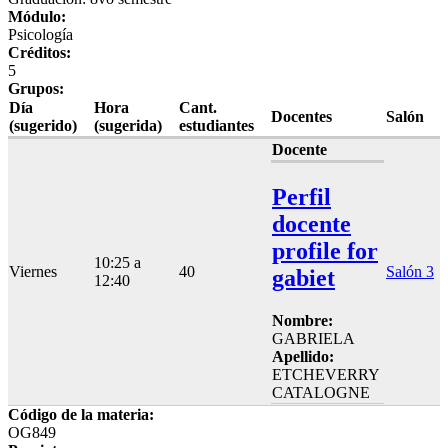
Módulo:
Psicología
Créditos:
5
Grupos:
Día
Hora
Cant.
Docentes
Salón
(sugerido)
(sugerida)
estudiantes
Docente
Perfil
docente
profile for
10:25 a
Viernes
40
Salón 3
gabiet
12:40
Nombre:
GABRIELA
Apellido:
ETCHEVERRY
CATALOGNE
Código de la materia:
OG849