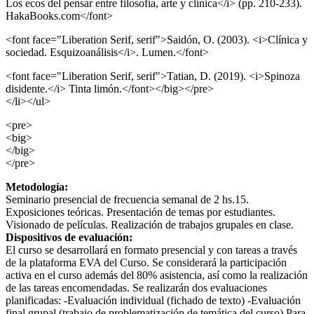
Los ecos del pensar entre filosofía, arte y clínica</i> (pp. 210-233).
HakaBooks.com</font>
<font face="Liberation Serif, serif">Saidón, O. (2003). <i>Clínica y
sociedad. Esquizoanálisis</i>. Lumen.</font>
<font face="Liberation Serif, serif">Tatian, D. (2019). <i>Spinoza
disidente.</i> Tinta limón.</font></big></pre>
</li></ul>
<pre>
<big>
</big>
</pre>
Metodología:
Seminario presencial de frecuencia semanal de 2 hs.15.
Exposiciones teóricas. Presentación de temas por estudiantes.
Visionado de películas. Realización de trabajos grupales en clase.
Dispositivos de evaluación:
El curso se desarrollará en formato presencial y con tareas a través
de la plataforma EVA del Curso. Se considerará la participación
activa en el curso además del 80% asistencia, así como la realización
de las tareas encomendadas. Se realizarán dos evaluaciones
planificadas: -Evaluación individual (fichado de texto) -Evaluación
final grupal (trabajo de problematización de temática del curso) Para