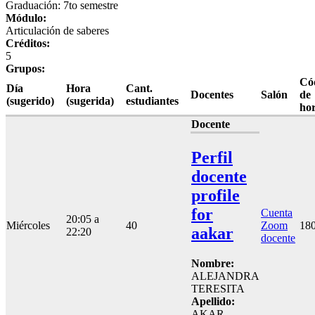
Graduación: 7to semestre
Módulo:
Articulación de saberes
Créditos:
5
Grupos:
Có
Día
Hora
Cant.
Docentes
Salón
de
(sugerido)
(sugerida)
estudiantes
hor
Docente
Perfil
docente
profile
for
Cuenta
20:05 a
Miércoles
40
Zoom
18
aakar
22:20
docente
Nombre:
ALEJANDRA
TERESITA
Apellido:
AKAR