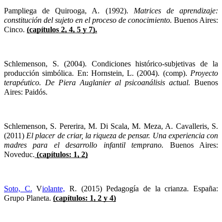
Pampliega de Quirooga, A. (1992). 
Matrices de aprendizaje: 
constitución del sujeto en el proceso de conocimiento.
 Buenos Aires: 
Cinco. 
(capítulos 2, 4, 5 y 7).
Schlemenson, S. (2004). Condiciones histórico-subjetivas de la 
producción simbólica. En: Hornstein, L. (2004). (comp). 
Proyecto 
terapéutico. De Piera Auglanier al psicoanálisis actual. 
Buenos 
Aires: Paidós.
Schlemenson, S. Pererira, M. Di Scala, M. Meza, A. Cavalleris, S. 
(2011) 
El placer de criar, la riqueza de pensar. Una experiencia con 
madres para el desarrollo infantil temprano.
 Buenos Aires: 
Noveduc.
 (capítulos: 1, 2)
Soto, C.
 V
iolante,
 R. (2015) Pedagogía de la crianza. España: 
Grupo Planeta. 
(capítulos: 1, 2 y 4)