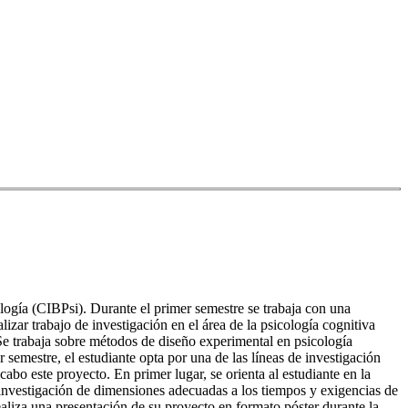
logía (CIBPsi). Durante el primer semestre se trabaja con una
izar trabajo de investigación en el área de la psicología cognitiva
 Se trabaja sobre métodos de diseño experimental en psicología
er semestre, el estudiante opta por una de las líneas de investigación
cabo este proyecto. En primer lugar, se orienta al estudiante en la
de investigación de dimensiones adecuadas a los tiempos y exigencias de
realiza una presentación de su proyecto en formato póster durante la