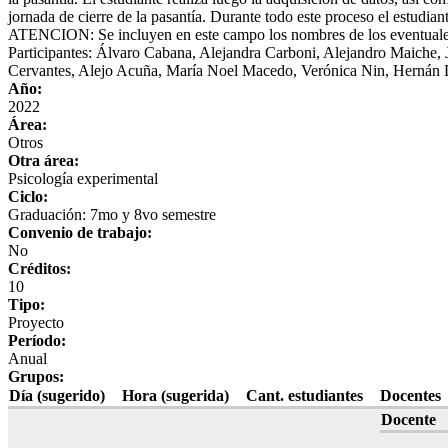
jornada de cierre de la pasantía. Durante todo este proceso el estudian
ATENCION: Se incluyen en este campo los nombres de los eventuales d
Participantes: Álvaro Cabana, Alejandra Carboni, Alejandro Maiche,
Cervantes, Alejo Acuña, María Noel Macedo, Verónica Nin, Hernán D
Año:
2022
Área:
Otros
Otra área:
Psicología experimental
Ciclo:
Graduación: 7mo y 8vo semestre
Convenio de trabajo:
No
Créditos:
10
Tipo:
Proyecto
Período:
Anual
Grupos:
Día (sugerido)
Hora (sugerida)
Cant. estudiantes
Docentes
Docente