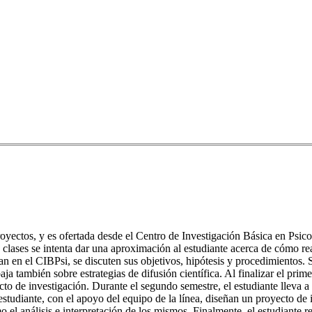
oyectos, y es ofertada desde el Centro de Investigación Básica en Psico
clases se intenta dar una aproximación al estudiante acerca de cómo real
lan en el CIBPsi, se discuten sus objetivos, hipótesis y procedimientos.
aja también sobre estrategias de difusión científica. Al finalizar el prim
cto de investigación. Durante el segundo semestre, el estudiante lleva a 
el estudiante, con el apoyo del equipo de la línea, diseñan un proyecto 
omo el análisis e interpretación de los mismos. Finalmente, el estudiante 