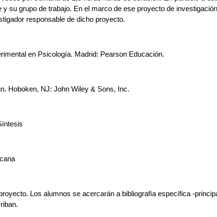
 y su grupo de trabajo. En el marco de ese proyecto de investigación,
stigador responsable de dicho proyecto. 
perimental en Psicología. Madrid: Pearson Educación.
n. Hoboken, NJ: John Wiley & Sons, Inc.
Síntesis
icana
 proyecto. Los alumnos se acercarán a bibliografía específica -princip
riban. 