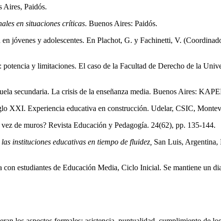
 Aires, Paidós.
ales en situaciones críticas
. Buenos Aires: Paidós.
a en jóvenes y adolescentes. En Plachot, G. y Fachinetti, V. (Coordinad
s: potencia y limitaciones. El caso de la Facultad de Derecho de la Un
scuela secundaria. La crisis de la enseñanza media. Buenos Aires: KA
siglo XXI. Experiencia educativa en construcción. Udelar, CSIC, Monte
en vez de muros? Revista Educación y Pedagogía. 24(62), pp. 135-144.
as instituciones educativas en tiempo de fluidez,
San Luis, Argentina, 
la con estudiantes de Educación Media, Ciclo Inicial. Se mantiene un di
deran los aspectos formales: asistencia, puntualidad, cumplimiento de l