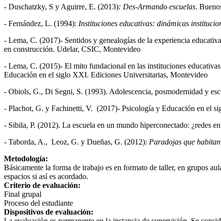
- Duschatzky, S y Aguirre, E. (2013)
: Des-Armando escuelas
. Buenos
- Fernández, L. (1994):
Instituciones educativas: dinámicas institucion
- Lema, C. (2017)- Sentidos y genealogías de la experiencia educativ
en construcción. Udelar, CSIC, Montevideo
- Lema, C. (2015)- El mito fundacional en las instituciones educativa
Educación en el siglo XXI. Ediciones Universitarias, Montevideo
- Obiols, G., Di Segni, S. (1993). Adolescencia, posmodernidad y e
- Plachot, G. y Fachinetti, V. (2017)- Psicología y Educación en el 
- Sibila, P. (2012). La escuela en un mundo hiperconectado: ¿redes 
- Taborda, A., Leoz, G. y Dueñas, G. (2012):
Paradojas que habitan l
Metodología:
Básicamente la forma de trabajo es en formato de taller, en grupos au
espacios si así es acordado.
Criterio de evaluación:
Final grupal
Proceso del estudiante
Dispositivos de evaluación:
La evaluación es permanente en la instancia de supervisión. Se consi