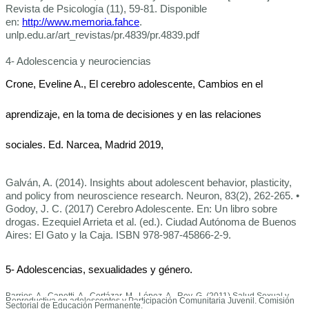
Revista de Psicología (11), 59-81. Disponible
en:
http://www.memoria.fahce
.
unlp.edu.ar/art_revistas/pr.4839/pr.4839.pdf
4- Adolescencia y neurociencias
Crone, Eveline A., El cerebro adolescente, Cambios en el
aprendizaje, en la toma de decisiones y en las relaciones
sociales. Ed. Narcea, Madrid 2019,
Galván, A. (2014). Insights about adolescent behavior, plasticity,
and policy from neuroscience research. Neuron, 83(2), 262-265. •
Godoy, J. C. (2017) Cerebro Adolescente. En: Un libro sobre
drogas. Ezequiel Arrieta et al. (ed.). Ciudad Autónoma de Buenos
Aires: El Gato y la Caja. ISBN 978-987-45866-2-9.
5- Adolescencias, sexualidades y género.
Barrios, A., Canetti, A., Cortázar, M., López, A., Rey, G. (2011) Salud Sexual y
Reproductiva en adolescentes y Participación Comunitaria Juvenil. Comisión
Sectorial de Educación Permanente.