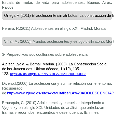
Escala de metas de vida para adolescentes. Buenos Aires:
Paidós.
Ortega F. (2011) El adolescente sin atributos. La construcción de
Pereira, R.(2011) Adolescentes en el siglo XXI. Madrid: Morata.
Viñar, M. (2009): Mundos adolescentes y vértigo civilizatorio. Mont
3- Perpsectivas socioculturales sobre adolescencia.
Alpízar, Lydia, & Bernal, Marina. (2003). La Construcción Social
de las Juventudes.
Ultima década
,
11
(19), 105-
123.
https://dx.doi.org/10.4067/S0718-22362003000200008
Diverio,I.(2006) La adolescencia y su interrelación con el entorno.
Recuperado
de
http://www.injuve.es/sites/default/files/LA%20ADOLESCENCI
Erausquin, C. (2010) Adolescencia y escuelas: Interpelando a
Vygotsky en el siglo XXI: Unidades de análisis que entrelazan
tramas y recorridos, encuentros y desencuentro. [En línea]