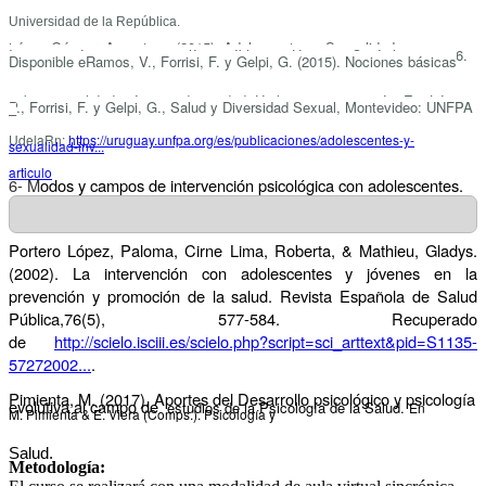
Universidad de la República.
ópez Gómez, A. y otros. (2015). Adolescentes y Sexualidad.
L
Investigación, acciones y política pública en Uruguay. Capítulos 1, 2 y 6.
Disponible e
Ramos, V., Forrisi, F. y Gelpi, G. (2015). Nociones básicas
sobre sexualidad, género y diversidad: Un lenguaje en común. En: López,
P., Forrisi, F. y Gelpi, G., Salud y Diversidad Sexual, Montevideo: UNFPA
–
UdelaR
n:
https://uruguay.unfpa.org/es/publicaciones/adolescentes-y-
sexualidad-inv...
articulo
6- M
odos y campos de intervención psicológica con adolescentes.
Portero López, Paloma, Cirne Lima, Roberta, & Mathieu, Gladys.
(2002). La intervención con adolescentes y jóvenes en la
prevención y promoción de la salud.
Revista Española de Salud
Pública
,
76
(5), 577-584. Recuperado
de
http://scielo.isciii.es/scielo.php?script=sci_arttext&pid=S1135-
57272002...
.
Pimienta, M. (2017). Aportes del Desarrollo
psicológico y psicología
evolutiva al campo de
estudios de la Psicología de la Salud.
En
M. Pimienta & E. Viera (Comps.). Psicología y
Salud.
Metodología: