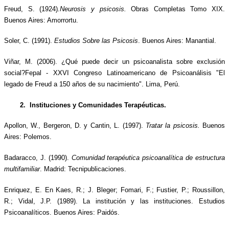
Freud, S. (1924)
.Neurosis y psicosis.
 Obras Completas Tomo XIX. 
Buenos Aires: Amorrortu.
Soler, C. (1991). 
Estudios Sobre las Psicosis
. Buenos Aires: Manantial.
Viñar, M. (2006). ¿Qué puede decir un psicoanalista sobre exclusión 
social?Fepal - XXVI Congreso Latinoamericano de Psicoanálisis "El 
legado de Freud a 150 años de su nacimiento". Lima, Perú.
2.  Instituciones y Comunidades Terapéuticas.
Apollon, W., Bergeron, D. y Cantin, L. (1997). 
Tratar la psicosis.
 Buenos 
Aires: Polemos. 
Badaracco, J. (1990). 
Comunidad terapéutica psicoanalítica de estructura 
multifamiliar
. Madrid: Tecnipublicaciones.
Enriquez, E. En Kaes, R.; J. Bleger; Fomari, F.; Fustier, P.; Roussillon, 
R.; Vidal, J.P. (1989). La institución y las instituciones. Estudios 
Psicoanalíticos. Buenos Aires: Paidós.