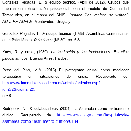
González Regadas, E. & equipo técnico. (Abril de 2012). Grupos que 
trabajan en rehabilitación psicosocial, con el modelo de Comunidad 
Terapéutica, en el marco del SNIS. 
Jornada “Los vecinos se visitan”: 
AUDEPP-AUPCV. 
Montevideo, Uruguay.
González Regadas, E. & equipo técnico. (1986). Asambleas Comunitarias 
en el Psiquiátrico. 
Relaciones
 (Nº 30), pp. 6-8.
Kaës, R. y otros, (1989). 
La institución y las instituciones. Estudios 
psicoanalíticos. 
Buenos Aires: Paidós.
Pezo del Pino, M.A. (2015) El pictograma grupal como mediador 
terapéutico en situaciones de crisis. Recuperado de: 
http://www.intersubjetividad.com.ar/website/articulop.asp?
id=272&idioma=2&i
dd=8
Rodríguez, N.  & colaboradores (2004). La Asamblea como instrumento 
https://www.elsigma.com/hospitales/la-
clínico. Recuperado de 
asamblea-como-instrumento-clinico/6134