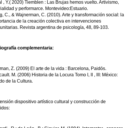
l , Y.( 2020) Tiemblen : Las Brujas hemos vuelto. Artivismo, 
rialidad y performarce. Montevideo:Estuario.
, C., & Wajnerman, C. (2010). Arte y transformación social: la 
rtancia de la creación colectiva en intervenciones 
nitarias. Revista argentina de psicología, 48, 89-103.
liografía complementaria: 
an, Z. (2009) El arte de la vida : Barcelona, Paidós. 
ault. M. (2006) Historia de la Locura Tomo I, II , III: México: 
o de la Cultura. 
nsión dispositivo artístico cultural y construcción de 
idos: 