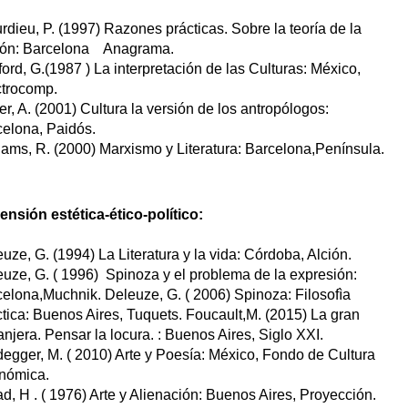
rdieu, P. (1997) Razones prácticas. Sobre la teoría de la 
ón: Barcelona    Anagrama.
fford, G.(1987 ) La interpretación de las Culturas: México, 
ctrocomp.
r, A. (2001) Cultura la versión de los antropólogos: 
celona, Paidós.
iams, R. (2000) Marxismo y Literatura: Barcelona,Península.
nsión estética-ético-político:
uze, G. (1994) La Literatura y la vida: Córdoba, Alción.
uze, G. ( 1996)  Spinoza y el problema de la expresión: 
elona,Muchnik. Deleuze, G. ( 2006) Spinoza: Filosofìa 
tica: Buenos Aires, Tuquets. Foucault,M. (2015) La gran 
anjera. Pensar la locura. : Buenos Aires, Siglo XXI. 
egger, M. ( 2010) Arte y Poesía: México, Fondo de Cultura 
nómica.
d, H . ( 1976) Arte y Alienación: Buenos Aires, Proyección. 