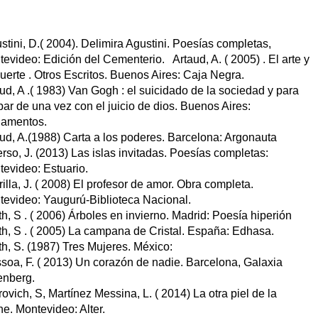
stini, D.( 2004). Delimira Agustini. Poesías completas, 
evideo: Edición del Cementerio.   Artaud, A. ( 2005) . El arte y 
uerte . Otros Escritos. Buenos Aires: Caja Negra. 
ud, A .( 1983) Van Gogh : el suicidado de la sociedad y para 
ar de una vez con el juicio de dios. Buenos Aires: 
damentos.
ud, A.(1988) Carta a los poderes. Barcelona: Argonauta
erso, J. (2013) Las islas invitadas. Poesías completas: 
evideo: Estuario.    
rilla, J. ( 2008) El profesor de amor. Obra completa. 
evideo: Yaugurú-Biblioteca Nacional. 
th, S . ( 2006) Árboles en invierno. Madrid: Poesía hiperión
th, S . ( 2005) La campana de Cristal. España: Edhasa. 
th, S. (1987) Tres Mujeres. México:
soa, F. ( 2013) Un corazón de nadie. Barcelona, Galaxia 
enberg.
rovich, S, Martínez Messina, L. ( 2014) La otra piel de la 
e. Montevideo: Alter. 