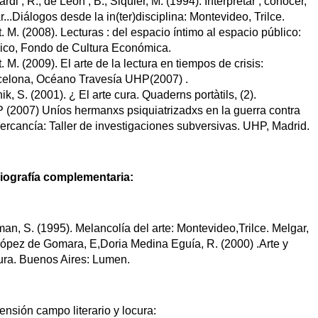
rdi , R.; de León , B.; Siquier, M. (1994). Interpretar , conocer, 
r...Diálogos desde la in(ter)disciplina: Montevideo, Trilce. 
t. M. (2008). Lecturas : del espacio íntimo al espacio público: 
ico, Fondo de Cultura Económica. 
t. M. (2009). El arte de la lectura en tiempos de crisis: 
celona, Océano Travesía UHP(2007) . 
ik, S. (2001). ¿ El arte cura. Quaderns portàtils, (2).
(2007) Uníos hermanxs psiquiatrizadxs en la guerra contra 
ercancía: Taller de investigaciones subversivas. UHP, Madrid.
liografía complementaria: 
an, S. (1995). Melancolía del arte: Montevideo,Trilce. Melgar, 
ópez de Gomara, E,Doria Medina Eguía, R. (2000) .Arte y 
ura. Buenos Aires: Lumen.
nsión campo literario y locura: