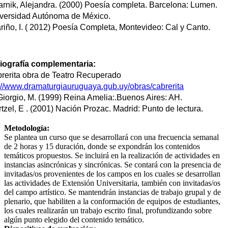
arnik, Alejandra. (2000) Poesía completa. Barcelona: Lumen.
iversidad Autónoma de México.
ariño, I. ( 2012) Poesía Completa, Montevideo: Cal y Canto. 
liografía complementaria:
 Cabrerita obra de Teatro Recuperado 
://www.dramaturgiauruguaya.gub.uy/obras/cabrerita
Giorgio, M. (1999) Reina Amelia:.Buenos Aires: AH.
tzel, E . (2001) Nación Prozac. Madrid: Punto de lectura.
Metodología:
Se plantea un curso que se desarrollará con una frecuencia semanal
de 2 horas y 15 duración, donde se expondrán los contenidos
temáticos propuestos. Se incluirá en la realización de actividades en
instancias asincrónicas y sincrónicas. Se contará con la presencia de
invitadas/os provenientes de los campos en los cuales se desarrollan
las actividades de Extensión Universitaria, también con invitadas/os
del campo artístico. Se mantendrán instancias de trabajo grupal y de
plenario, que habiliten a la conformación de equipos de estudiantes,
los cuales realizarán un trabajo escrito final, profundizando sobre
algún punto elegido del contenido temático.