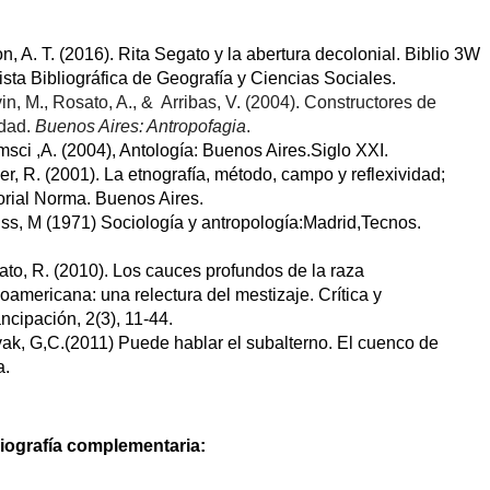
n, A. T. (2016). Rita Segato y la abertura decolonial. Biblio 3W 
sta Bibliográfica de Geografía y Ciencias Sociales.
in, M., Rosato, A., &  Arribas, V. (2004). Constructores de 
dad. 
Buenos Aires: Antropofagia
.
sci ,A. (2004), Antología: Buenos Aires.Siglo XXI. 
r, R. (2001). La etnografía, método, campo y reflexividad; 
orial Norma. Buenos Aires.
s, M (1971) Sociología y antropología:Madrid,Tecnos. 
to, R. (2010). Los cauces profundos de la raza 
noamericana: una relectura del mestizaje. Crítica y 
cipación, 2(3), 11-44.
ak, G,C.(2011) Puede hablar el subalterno. El cuenco de 
a. 
liografía complementaria: