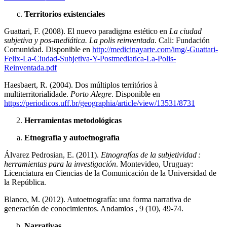
Territorios existenciales
Guattari, F. (2008). El nuevo paradigma estético en
La ciudad
subjetiva y pos-mediática. La polis reinventada
. Cali: Fundación
Comunidad. Disponible en
http://medicinayarte.com/img/-Guattari-
Felix-La-Ciudad-Subjetiva-Y-Postmediatica-La-Polis-
Reinventada.pdf
Haesbaert, R. (2004). Dos múltiplos territórios à
multiterritorialidade.
Porto Alegre
. Disponible en
https://periodicos.uff.br/geographia/article/view/13531/8731
Herramientas metodológicas
Etnografía y autoetnografía
Álvarez Pedrosian, E. (2011).
Etnografías de la subjetividad :
herramientas para la investigación
. Montevideo, Uruguay:
Licenciatura en Ciencias de la Comunicación de la Universidad de
la República.
Blanco, M. (2012). Autoetnografía: una forma narrativa de
generación de conocimientos. Andamios , 9 (10), 49-74.
Narrativas