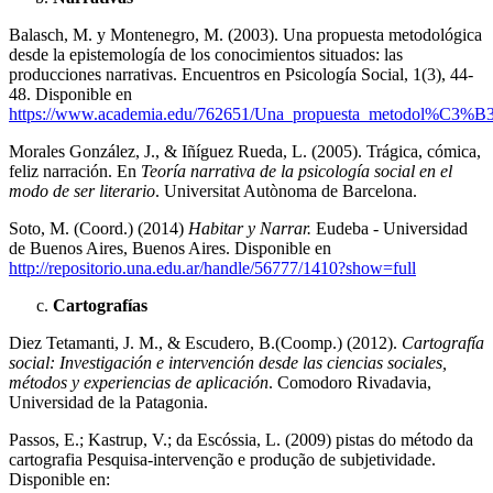
Balasch, M. y Montenegro, M. (2003). Una propuesta metodológica
desde la epistemología de los conocimientos situados: las
producciones narrativas. Encuentros en Psicología Social, 1(3), 44-
48. Disponible en
https://www.academia.edu/762651/Una_propuesta_metodol%C3%B3g
Morales González, J., & Iñíguez Rueda, L. (2005). Trágica, cómica,
feliz narración. En
Teoría narrativa de la psicología social en el
modo de ser literario
. Universitat Autònoma de Barcelona.
Soto, M. (Coord.) (2014)
Habitar y Narrar.
Eudeba - Universidad
de Buenos Aires, Buenos Aires. Disponible en
http://repositorio.una.edu.ar/handle/56777/1410?show=full
Cartografías
Diez Tetamanti, J. M., & Escudero, B.(Coomp.) (2012).
Cartografía
social: Investigación e intervención desde las ciencias sociales,
métodos y experiencias de aplicación
. Comodoro Rivadavia,
Universidad de la Patagonia.
Passos, E.; Kastrup, V.; da Escóssia, L. (2009) pistas do método da
cartografia Pesquisa-intervenção e produção de subjetividade.
Disponible en: