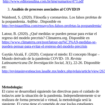
http://www.editorasulina.com.br/img/sumarios/473.pdf
Análisis de procesos asociados al COVID19
Waisbord, S. (2020). Filosofía y coronavirus. Los falsos profetas de
la pospandemia.
Anfibia
. Disponible en
http://revistaanfibia.com/ensayo/los-falsos-profetas-la-pospandemia/
Latour, B. (2020). ¿Qué medidas se pueden pensar para evitar el
regreso del modelo precrisis? Climaterra.org. Disponible en
https://www.climaterra.org/post/latour-qu%C3%A9-medidas-se-
pueden-pensar-para-evitar-el-regreso-del-modelo-precrisis
Gaytán Alcalá, F. (2020). Conjurar el miedo: El concepto Hogar –
Mundo derivado de la pandemia COVID- 19.
Revista
Latinoamericana De Investigación Social
,
3
(1), 22-26. Disponible
en:
http://revistasinvestigacion.lasalle.mx/index.php/relais/article/view/26
Metodología:
El curso se desarrollará siguiendo las directivas para el cuidado de
todas/os ante la situación de la pandemia. Independientemente si se
realizara de forma presencial o virtual, la metodología será la
siguiente. El curso tiene el cometido de que los/las estudiantes