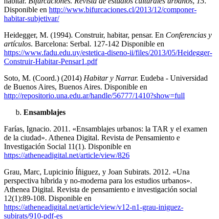
habitar.
Bifurcaciones. Revista de estudios culturales urbanos
,
15
.
Disponible en
http://www.bifurcaciones.cl/2013/12/componer-
habitar-subjetivar/
Heidegger, M. (1994). Construir, habitar, pensar. En
Conferencias y
artículos
. Barcelona: Serbal. 127-142 Disponible en
https://www.fadu.edu.uy/estetica-diseno-ii/files/2013/05/Heidegger-
Construir-Habitar-Pensar1.pdf
Soto, M. (Coord.) (2014)
Habitar y Narrar.
Eudeba - Universidad
de Buenos Aires, Buenos Aires. Disponible en
http://repositorio.una.edu.ar/handle/56777/1410?show=full
Ensamblajes
Farías, Ignacio. 2011. «Ensamblajes urbanos: la TAR y el examen
de la ciudad». Athenea Digital. Revista de Pensamiento e
Investigación Social 11(1). Disponible en
https://atheneadigital.net/article/view/826
Grau, Marc, Lupicinio Íñiguez, y Joan Subirats. 2012. «Una
perspectiva híbrida y no-moderna para los estudios urbanos».
Athenea Digital. Revista de pensamiento e investigación social
12(1):89-108. Disponible en
https://atheneadigital.net/article/view/v12-n1-grau-iniguez-
subirats/910-pdf-es