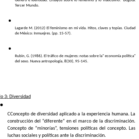
Género e identidad. Ensayos sobre lo femenino y lo masculino.  Bogotá: 
Tercer Mundo.
Lagarde M. (2012) El feminismo en mi vida. Hitos, claves y topías. Ciudad 
de México: Inmuejres. (pp. 15-57). 
Rubin, G. (1986). El tráfico de mujeres: notas sobre la" economía política" 
del sexo. Nueva antropología, 8(30), 95-145.
o 3: Diversidad
CConcepto de diversidad aplicado a la experiencia humana. La 
construcción del “diferente” en el marco de la discriminación. 
Concepto de “minorías”, tensiones políticas del concepto. Las 
luchas sociales y políticas ante la discriminación.