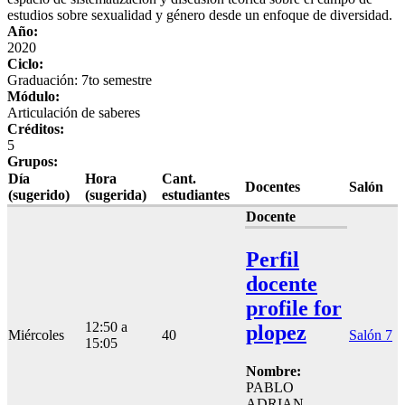
estudios sobre sexualidad y género desde un enfoque de diversidad.
Año:
2020
Ciclo:
Graduación: 7to semestre
Módulo:
Articulación de saberes
Créditos:
5
Grupos:
Día
Hora
Cant.
Docentes
Salón
(sugerido)
(sugerida)
estudiantes
Docente
Perfil
docente
profile for
12:50 a
plopez
Miércoles
40
Salón 7
15:05
Nombre:
PABLO
ADRIAN