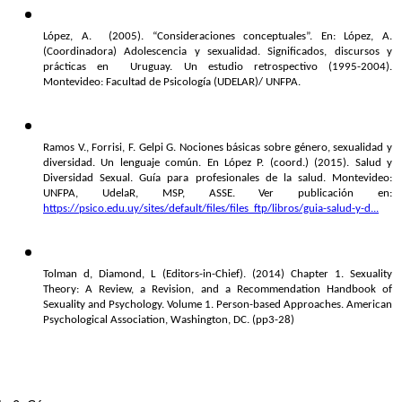
López, A.  (2005). “Consideraciones conceptuales”. En: López, A. 
(Coordinadora) Adolescencia y sexualidad. Significados, discursos y 
prácticas en  Uruguay. Un estudio retrospectivo (1995-2004). 
Montevideo: Facultad de Psicología (UDELAR)/ UNFPA.
Ramos V., Forrisi, F. Gelpi G. Nociones básicas sobre género, sexualidad y 
diversidad. Un lenguaje común. En López P. (coord.) (2015). Salud y 
Diversidad Sexual. Guía para profesionales de la salud. Montevideo: 
UNFPA, UdelaR, MSP, ASSE. Ver publicación en: 
https://psico.edu.uy/sites/default/files/files_ftp/libros/guia-salud-y-d...
Tolman d, Diamond, L (Editors-in-Chief). (2014) Chapter 1. Sexuality 
Theory: A Review, a Revision, and a Recommendation Handbook of 
Sexuality and Psychology. Volume 1. Person-based Approaches. American 
Psychological Association, Washington, DC. (pp3-28)