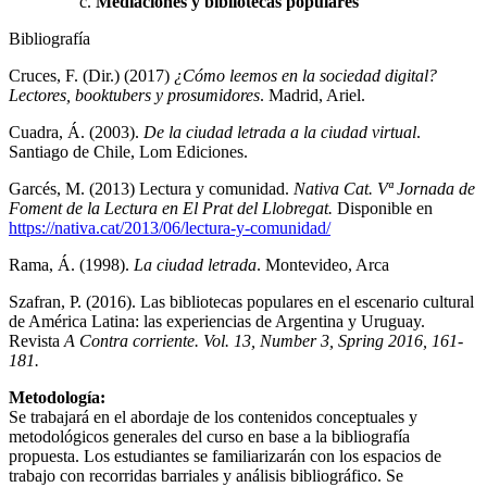
Mediaciones y bibliotecas populares
Bibliografía
Cruces, F. (Dir.) (2017)
¿Cómo leemos en la sociedad digital?
Lectores, booktubers y prosumidores
. Madrid, Ariel.
Cuadra, Á. (2003).
De la ciudad letrada a la ciudad virtual
.
Santiago de Chile, Lom Ediciones.
Garcés, M. (2013) Lectura y comunidad.
Nativa Cat.
Vª Jornada de
Foment de la Lectura en El Prat del Llobregat.
Disponible en
https://nativa.cat/2013/06/lectura-y-comunidad/
Rama, Á. (1998).
La ciudad letrada
. Montevideo, Arca
Szafran, P. (2016). Las bibliotecas populares en el escenario cultural
de América Latina: las experiencias de Argentina y Uruguay.
Revista
A Contra corriente. Vol. 13, Number 3, Spring 2016, 161-
181.
Metodología:
Se trabajará en el abordaje de los contenidos conceptuales y
metodológicos generales del curso en base a la bibliografía
propuesta. Los estudiantes se familiarizarán con los espacios de
trabajo con recorridas barriales y análisis bibliográfico. Se