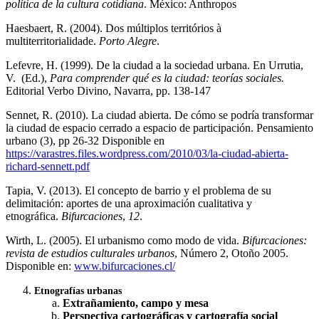
política de la cultura cotidiana
. México: Anthropos
Haesbaert, R. (2004). Dos múltiplos territórios à
multiterritorialidade.
Porto Alegre
.
Lefevre, H. (1999). De la ciudad a la sociedad urbana. En Urrutia,
V. (Ed.),
Para comprender qué es la ciudad: teorías sociales.
Editorial Verbo Divino, Navarra, pp. 138-147
Sennet, R. (2010). La ciudad abierta. De cómo se podría transformar
la ciudad de espacio cerrado a espacio de participación. Pensamiento
urbano (3), pp 26-32 Disponible en
https://varastres.files.wordpress.com/2010/03/la-ciudad-abierta-
richard-sennett.pdf
Tapia, V. (2013). El concepto de barrio y el problema de su
delimitación: aportes de una aproximación cualitativa y
etnográfica.
Bifurcaciones
,
12
.
Wirth, L. (2005). El urbanismo como modo de vida.
Bifurcaciones:
revista de estudios culturales urbanos
, Número 2, Otoño 2005.
Disponible en:
www.bifurcaciones.cl/
Etnografías urbanas
Extrañamiento, campo y mesa
Perspectiva cartográficas y cartografía social