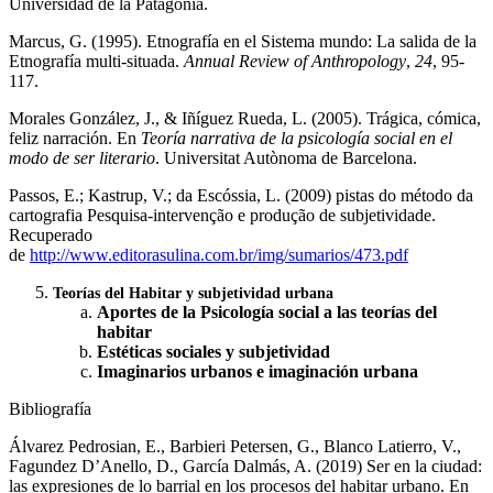
Universidad de la Patagonia.
Marcus, G. (1995). Etnografía en el Sistema mundo: La salida de la
Etnografía multi-situada.
Annual Review of Anthropology
,
24
, 95-
117.
Morales González, J., & Iñíguez Rueda, L. (2005). Trágica, cómica,
feliz narración. En
Teoría narrativa de la psicología social en el
modo de ser literario
. Universitat Autònoma de Barcelona.
Passos, E.; Kastrup, V.; da Escóssia, L. (2009) pistas do método da
cartografia Pesquisa-intervenção e produção de subjetividade.
Recuperado
de
http://www.editorasulina.com.br/img/sumarios/473.pdf
Teorías del Habitar y subjetividad urbana
Aportes de la Psicología social a las teorías del
habitar
Estéticas sociales y subjetividad
Imaginarios urbanos e imaginación urbana
Bibliografía
Álvarez Pedrosian, E., Barbieri Petersen, G., Blanco Latierro, V.,
Fagundez D’Anello, D., García Dalmás, A. (2019) Ser en la ciudad:
las expresiones de lo barrial en los procesos del habitar urbano. En