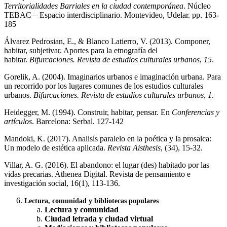
Territorialidades Barriales en la ciudad contemporánea
. Núcleo
TEBAC – Espacio interdisciplinario. Montevideo, Udelar. pp. 163-
185
Álvarez Pedrosian, E., & Blanco Latierro, V. (2013). Componer,
habitar, subjetivar. Aportes para la etnografía del
habitar.
Bifurcaciones. Revista de estudios culturales urbanos
,
15
.
Gorelik, A. (2004). Imaginarios urbanos e imaginación urbana. Para
un recorrido por los lugares comunes de los estudios culturales
urbanos.
Bifurcaciones. Revista de estudios culturales urbanos, 1
.
Heidegger, M. (1994). Construir, habitar, pensar. En
Conferencias y
artículos
. Barcelona: Serbal. 127-142
Mandoki, K. (2017). Analisis paralelo en la poética y la prosaica:
Un modelo de estética aplicada.
Revista Aisthesis
, (34), 15-32.
Villar, A. G. (2016). El abandono: el lugar (des) habitado por las
vidas precarias. Athenea Digital. Revista de pensamiento e
investigación social, 16(1), 113-136.
Lectura, comunidad y bibliotecas populares
Lectura y comunidad
Ciudad letrada y ciudad virtual