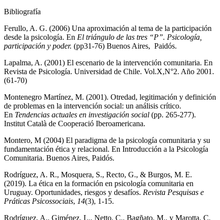
Bibliografía
Ferullo, A. G. (2006) Una aproximación al tema de la participación
desde la psicología. En
El triángulo de las tres “P”. Psicología,
participación y poder.
(pp31-76) Buenos Aires, Paidós.
Lapalma, A. (2001) El escenario de la intervención comunitaria. En
Revista de Psicología. Universidad de Chile. Vol.X,N°2. Año 2001.
(61-70)
Montenegro Martínez, M. (2001). Otredad, legitimación y definición
de problemas en la intervención social: un análisis crítico.
En
Tendencias actuales en investigación social
(pp. 265-277).
Institut Català de Cooperació Iberoamericana.
Montero, M (2004) El paradigma de la psicología comunitaria y su
fundamentación ética y relacional. En Introducción a la Psicología
Comunitaria. Buenos Aires, Paidós.
Rodríguez, A. R., Mosquera, S., Recto, G., & Burgos, M. E.
(2019). La ética en la formación en psicología comunitaria en
Uruguay. Oportunidades, riesgos y desafíos.
Revista Pesquisas e
Práticas Psicossociais
,
14
(3), 1-15.
Rodríguez, A., Giménez, L., Netto, C., Bagñato, M., y Marotta, C.