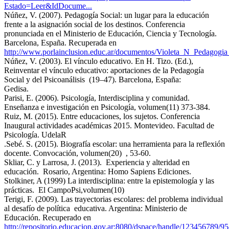
Estado=Leer&IdDocume...
Núñez, V. (2007). Pedagogía Social: un lugar para la educación
frente a la asignación social de los destinos. Conferencia
pronunciada en el Ministerio de Educación, Ciencia y Tecnología.
Barcelona, España. Recuperada en
http://www.porlainclusion.educ.ar/documentos/Violeta_N_Pedagogia
Núñez, V. (2003). El vínculo educativo. En H. Tizo. (Ed.), ​
Reinventar el vínculo educativo: aportaciones de la Pedagogía
Social y del Psicoanálisis ​ (19–47). Barcelona, España:
Gedisa.
Parisi, E. (2006). Psicología, Interdisciplina y comunidad.​
Enseñanza e investigación en Psicología, volumen(11) 373-384.
Ruiz, M. (2015). Entre educaciones, los sujetos. Conferencia
Inaugural actividades académicas 2015. Montevideo. Facultad de
Psicología. UdelaR
.Sebé. S. (2015). Biografía escolar: una herramienta para la reflexión
docente. Convocación, volumen(20) ​ , 53-60.
Skliar, C. y Larrosa, J. (2013). ​ Experiencia y alteridad en
educación. ​ Rosario, Argentina: Homo Sapiens Ediciones.
Stolkiner, A (1999) La interdisciplina: entre la epistemología y las
prácticas. ​ El CampoPsi,volumen(10)
Terigi, F. (2009). Las trayectorias escolares: del problema individual
al desafío de política educativa. Argentina: Ministerio de
Educación. Recuperado en
http://repositorio.educacion.gov.ar:8080/dspace/handle/123456789/9