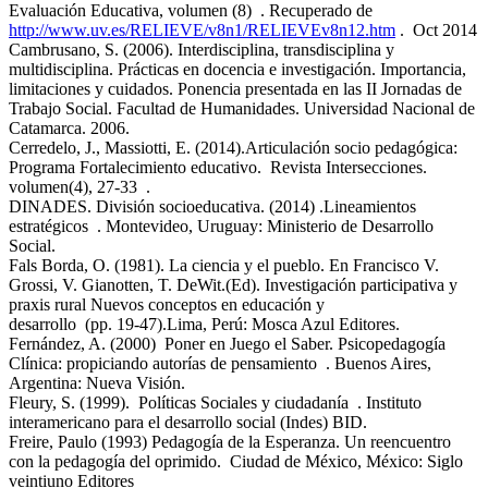
Evaluación Educativa, volumen (8) ​ . Recuperado de
http://www.uv.es/RELIEVE/v8n1/RELIEVEv8n12.htm
​ . ​ Oct 2014
Cambrusano, S. (2006). Interdisciplina, transdisciplina y
multidisciplina. Prácticas en docencia e investigación. Importancia,
limitaciones y cuidados. Ponencia presentada en las II Jornadas de
Trabajo Social. Facultad de Humanidades. Universidad Nacional de
Catamarca. 2006.
Cerredelo, J., Massiotti, E. (2014).Articulación socio pedagógica:
Programa Fortalecimiento educativo. ​ Revista Intersecciones.
volumen(4), 27-33 ​ .
DINADES. División socioeducativa. (2014)​ .Lineamientos
estratégicos ​ . Montevideo, Uruguay: Ministerio de Desarrollo
Social.
Fals Borda, O. (1981). La ciencia y el pueblo. En Francisco V.
Grossi, V. Gianotten, T. DeWit.(Ed). Investigación participativa y
praxis rural Nuevos conceptos en educación y
desarrollo ​ (pp. 19-47).Lima, Perú: Mosca Azul Editores.
Fernández, A. (2000) ​ Poner en Juego el Saber. Psicopedagogía
Clínica: propiciando autorías de pensamiento ​ . Buenos Aires,
Argentina: Nueva Visión.
Fleury, S. (1999). ​ Políticas Sociales y ciudadanía ​ . Instituto
interamericano para el desarrollo social (Indes) BID.
Freire, Paulo (1993) Pedagogía de la Esperanza. Un reencuentro
con la pedagogía del oprimido. ​ Ciudad de México, México: Siglo
veintiuno Editores