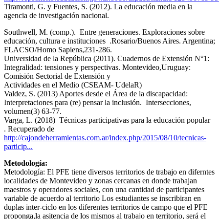
Tiramonti, G. y Fuentes, S. (2012). La educación media en la
agencia de investigación nacional.
Southwell, M. (comp.). ​ Entre generaciones. Exploraciones sobre
educación, cultura e instituciones ​ .Rosario/Buenos Aires. Argentina;
FLACSO/Homo Sapiens,231-286.
Universidad de la República (2011). Cuadernos de Extensión N°1:
Integralidad: tensiones y perspectivas. Montevideo,Uruguay:
Comisión Sectorial de Extensión y
Actividades en el Medio (CSEAM- UdelaR)
Valdez, S. (2013) Aportes desde el Área de la discapacidad:
Interpretaciones para (re) pensar la inclusión. ​ Intersecciones,
volumen(3) 63-77.
Varga, L. (2018) ​ Técnicas participativas para la educación popular ​
. Recuperado de
http://cajondeherramientas.com.ar/index.php/2015/08/10/tecnicas-
particip...
Metodología:
Metodología: El PFE tiene diversos territorios de trabajo en diferntes
localidades de Montevideo y zonas cercanas en donde trabajan
maestros y operadores sociales, con una cantidad de participantes
variable de acuerdo al territorio Los estudiantes se inscribiran en
duplas inter-ciclo en los diferentes territorios de campo que el PFE
proponga,la asitencia de los mismos al trabajo en territorio, será el