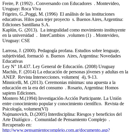
Freire, P. (1992) .​ Conversando con Educadores ​ . Montevideo,
Uruguay: Roca Viva
Frigeiro, G.,Poggi, M. (1996) ​ El análisis de las instituciones
educativas. Hilos para tejer proyecto ​ s. Buenos Aires, Argentina:
Ediciones Santillana S.A.
Kaplún, G. (2013). ​ La integralidad como movimiento instituyente
en la universidad ​ . ​ InterCambios ​ ,volumen (1) ​ . Montevideo,
Uruguay: CSE
Larrosa, J. (2000). Pedagogía profana. Estudios sobre lenguaje,
subjetividad, formació ​ n. Buenos Aires, Argentina: Novedades
Educativas
Ley N° 18.437. Ley General de Educación. (2008) Uruguay
Machín, F. (2014) La educación de personas jóvenes y adultas en la
ANEP. ​ Revista Intersecciones. volumen( ​ 4), 9-13.
Minnicelli, M. (2013).​ Ceremonias mínimas: una apuesta a la
educación en la era del consumo ​ . Rosario, Argentina: Homos
sapiens Ediciones.
Montero M.(1994) Investigación-Acción Participante. La Unión
entre conocimiento popular y conocimiento científico. ​ Revista de
Psicología, volumen(VI)
Najmanovich, D.(2005) Interdisciplina: Riesgos y beneficios del
Arte Dialógico​ . ​ Comunidad de Pensamiento Complejo ​ .
Recuperado en:
http://www.pensamientocomplejo.com.ar/documento.asp?