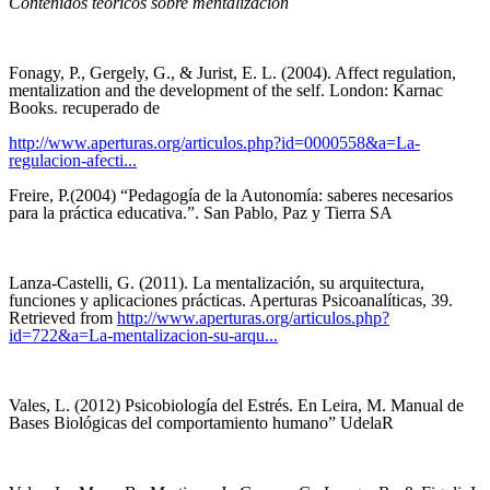
Contenidos teóricos sobre mentalización
Fonagy, P., Gergely, G., & Jurist, E. L. (2004). Affect regulation,
mentalization and the development of the self. London: Karnac
Books. recuperado de
http://www.aperturas.org/articulos.php?id=0000558&a=La-
regulacion-afecti...
Freire, P.(2004) “Pedagogía de la Autonomía: saberes necesarios
para la práctica educativa.”. San Pablo, Paz y Tierra SA
Lanza-Castelli, G. (2011). La mentalización, su arquitectura,
funciones y aplicaciones prácticas. Aperturas Psicoanalíticas, 39.
Retrieved from
http://www.aperturas.org/articulos.php?
id=722&a=La-mentalizacion-su-arqu...
Vales, L. (2012) Psicobiología del Estrés. En Leira, M. Manual de
Bases Biológicas del comportamiento humano” UdelaR