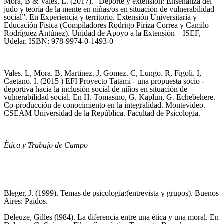
Mora, B & Vales, L. (2017). “Deporte y extensión: Enseñanza del
judo y teoría de la mente en niñas/os en situación de vulnerabilidad
social”. En Experiencia y territorio. Extensión Universitaria y
Educación Física (Compiladores Rodrigo Píriza Correa y Camilo
Rodríguez Antúnez). Unidad de Apoyo a la Extensión – ISEF,
Udelar. ISBN: 978-9974-0-1493-0
Vales. L, Mora. B, Martinez. J, Gomez. C, Lungo. R, Figoli. I,
Caetano. I. (2015 ) EFI Proyecto Tatami - una propuesta socio -
deportiva hacia la inclusión social de niños en situación de
vulnerabilidad social. En H. Tomasino, G. Kaplun, G. Echebehere.
Co-producción de conocimiento en la integralidad. Montevideo.
CSEAM Universidad de la República. Facultad de Psicología.
Ètica y Trabajo de Campo
Bleger, J. (1999). Temas de psicología:(entrevista y grupos). Buenos
Aires: Paidos.
Deleuze, Gilles (l984). La diferencia entre una ética y una moral. En