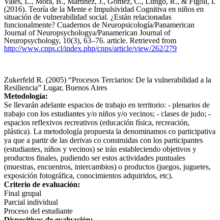
Vales, L., Mora, B., Martinez, J., Gomez, C., Lungo, R., & Figoli, I.
(2016). Teoría de la Mente e Impulsividad Cognitiva en niños en
situación de vulnerabilidad social. ¿Están relacionadas
funcionalmente? Cuadernos de Neuropsicología/Panamerican
Journal of Neuropsychologya/Panamerican Journal of
Neuropsychology, 10(3), 63–76. article. Retrieved from
http://www.cnps.cl/index.php/cnps/article/view/262/279
Zukerfeld R. (2005) “Procesos Terciarios: De la vulnerabilidad a la
Resiliencia” Lugar, Buenos Aires
Metodología:
Se llevarán adelante espacios de trabajo en territorio: - plenarios de
trabajo con los estudiantes y/o niños y/o vecinos; - clases de judo; -
espacios reflexivos recreativos (educación física, recreación,
plástica). La metodología propuesta la denominamos co participativa
ya que a partir de las derivas co construidas con los participantes
(estudiantes, niños y vecinos) se irán estableciendo objetivos y
productos finales, pudiendo ser estos actividades puntuales
(muestras, encuentros, intercambios) o productos (juegos, juguetes,
exposición fotográfica, conocimientos adquiridos, etc).
Criterio de evaluación:
Final grupal
Parcial individual
Proceso del estudiante
Dispositivos de evaluación: