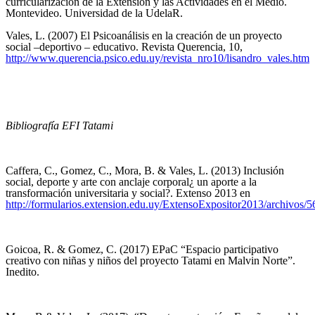
curricularización de la Extensión y las Actividades en el Medio.
Montevideo. Universidad de la UdelaR.
Vales, L. (2007) El Psicoanálisis en la creación de un proyecto
social –deportivo – educativo. Revista Querencia, 10,
http://www.querencia.psico.edu.uy/revista_nro10/lisandro_vales.htm
Bibliografía EFI Tatami
Caffera, C., Gomez, C., Mora, B. & Vales, L. (2013) Inclusión
social, deporte y arte con anclaje corporal¿ un aporte a la
transformación universitaria y social?. Extenso 2013 en
http://formularios.extension.edu.uy/ExtensoExpositor2013/archivos/56
Goicoa, R. & Gomez, C. (2017) EPaC “Espacio participativo
creativo con niñas y niños del proyecto Tatami en Malvin Norte”.
Inedito.