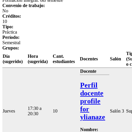
Formación Integral: 6to semestre
Convenio de trabajo:
No
Créditos:
10
Tipo:
Práctica
Período:
Semestral
Grupos:
Ti
Día
Hora
Cant.
Docentes
Salón
(S
(sugerido)
(sugerida)
estudiantes
o 
Docente
Perfil
docente
profile
for
17:30 a
Jueves
10
Salón 3
Su
20:30
ylianaze
Nombre: