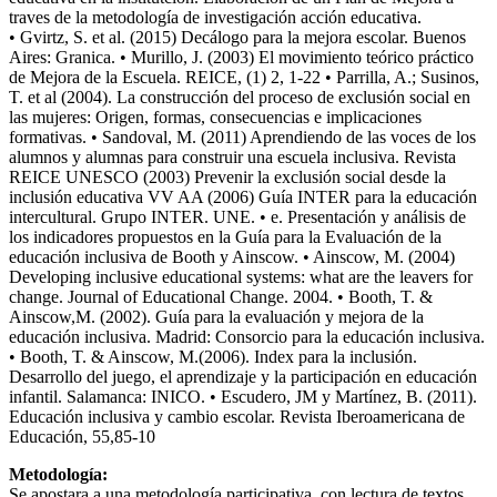
traves de la metodología de investigación acción educativa.
• Gvirtz, S. et al. (2015) Decálogo para la mejora escolar. Buenos
Aires: Granica. • Murillo, J. (2003) El movimiento teórico práctico
de Mejora de la Escuela. REICE, (1) 2, 1-22 • Parrilla, A.; Susinos,
T. et al (2004). La construcción del proceso de exclusión social en
las mujeres: Origen, formas, consecuencias e implicaciones
formativas. • Sandoval, M. (2011) Aprendiendo de las voces de los
alumnos y alumnas para construir una escuela inclusiva. Revista
REICE UNESCO (2003) Prevenir la exclusión social desde la
inclusión educativa VV AA (2006) Guía INTER para la educación
intercultural. Grupo INTER. UNE. • e. Presentación y análisis de
los indicadores propuestos en la Guía para la Evaluación de la
educación inclusiva de Booth y Ainscow. • Ainscow, M. (2004)
Developing inclusive educational systems: what are the leavers for
change. Journal of Educational Change. 2004. • Booth, T. &
Ainscow,M. (2002). Guía para la evaluación y mejora de la
educación inclusiva. Madrid: Consorcio para la educación inclusiva.
• Booth, T. & Ainscow, M.(2006). Index para la inclusión.
Desarrollo del juego, el aprendizaje y la participación en educación
infantil. Salamanca: INICO. • Escudero, JM y Martínez, B. (2011).
Educación inclusiva y cambio escolar. Revista Iberoamericana de
Educación, 55,85-10
Metodología:
Se apostara a una metodología participativa, con lectura de textos,