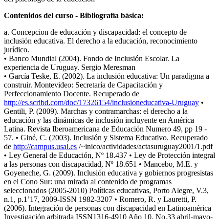
Contenidos del curso - Bibliografía básica:
a. Concepcion de educación y discapacidad: el concepto de
inclusión educativa. El derecho a la educación, reconocimiento
jurídico.
• Banco Mundial (2004). Fondo de Inclusión Escolar. La
experiencia de Uruguay. Sergio Meresman
• García Teske, E. (2002). La inclusión educativa: Un paradigma a
construir. Montevideo: Secretaría de Capacitación y
Perfeccionamiento Docente. Recuperado de
http://es.scribd.com/doc/17326154/inclusioneducativa-Uruguay
•
Gentili, P. (2009). Marchas y contramarchas: el derecho a la
educación y las dinámicas de inclusión incluyente en América
Latina. Revista Iberoamericana de Educación Numero 49, pp 19 -
57. • Giné, C. (2003). Inclusión y Sistema Educativo. Recuperado
de
http://campus.usal.es
/~inico/actividades/actasuruguay2001/1.pdf
• Ley General de Educación, Nº 18.437 • Ley de Protección integral
a las personas con discapacidad, Nº 18.651 • Mancebo, M.E. y
Goyeneche, G. (2009). Inclusión educativa y gobiernos progresistas
en el Cono Sur: una mirada al contenido de programas
seleccionados (2005-2010) Políticas educativas, Porto Alegre, V.3,
n.1, p.1’17, 2009-ISSN 1982-3207 • Romero, R. y Lauretti, P.
(2006). Integración de personas con discapacidad en Latinoamérica
Investigación arbitrada ISSN1316-4910 Año 10, No.33 abril-mayo-