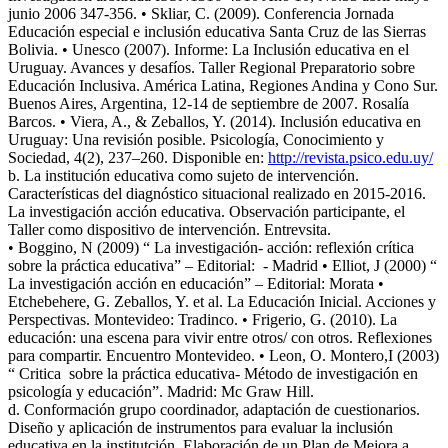
junio 2006 347-356. • Skliar, C. (2009). Conferencia Jornada
Educación especial e inclusión educativa Santa Cruz de las Sierras
Bolivia. • Unesco (2007). Informe: La Inclusión educativa en el
Uruguay. Avances y desafíos. Taller Regional Preparatorio sobre
Educación Inclusiva. América Latina, Regiones Andina y Cono Sur.
Buenos Aires, Argentina, 12-14 de septiembre de 2007. Rosalía
Barcos. • Viera, A., & Zeballos, Y. (2014). Inclusión educativa en
Uruguay: Una revisión posible. Psicología, Conocimiento y
Sociedad, 4(2), 237–260. Disponible en:
http://revista.psico.edu.uy/
b. La institución educativa como sujeto de intervención.
Características del diagnóstico situacional realizado en 2015-2016.
La investigación acción educativa. Observación participante, el
Taller como dispositivo de intervención. Entrevsita.
• Boggino, N (2009) “ La investigación- acción: reflexión crítica
sobre la práctica educativa” – Editorial: - Madrid • Elliot, J (2000) “
La investigación acción en educación” – Editorial: Morata •
Etchebehere, G. Zeballos, Y. et al. La Educación Inicial. Acciones y
Perspectivas. Montevideo: Tradinco. • Frigerio, G. (2010). La
educación: una escena para vivir entre otros/ con otros. Reflexiones
para compartir. Encuentro Montevideo. • Leon, O. Montero,I (2003)
“ Critica sobre la práctica educativa- Método de investigación en
psicología y educación”. Madrid: Mc Graw Hill.
d. Conformación grupo coordinador, adaptación de cuestionarios.
Diseño y aplicación de instrumentos para evaluar la inclusión
educativa en la institutción. Elaboración de un Plan de Mejora a