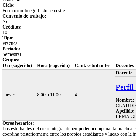
Ciclo:
Formación Integral: 5to semestre
Convenio de trabajo:
No
Créditos:
10
Tipo:
Práctica
Período:
Semestral
Grupos:
Día (sugerido)
Hora (sugerida)
Cant. estudiantes
Docentes
Docente
Perfil
Jueves
8:00 a 11:00
4
Nombre:
CLAUDI
Apellido:
LEMA G
Otros horarios:
Los estudiantes del ciclo integral deben poder acompañar la práctica co
coordina posteriormente entre los propios estudiantes y luego con la i