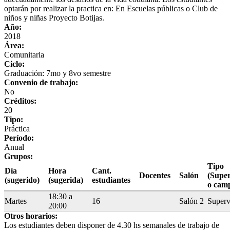
optarán por realizar la practica en: En Escuelas públicas o Club de
niños y niñas Proyecto Botijas.
Año:
2018
Área:
Comunitaria
Ciclo:
Graduación: 7mo y 8vo semestre
Convenio de trabajo:
No
Créditos:
20
Tipo:
Práctica
Período:
Anual
Grupos:
Tipo
Día
Hora
Cant.
Docentes
Salón
(Super
(sugerido)
(sugerida)
estudiantes
o cam
18:30 a
Martes
16
Salón 2
Superv
20:00
Otros horarios:
Los estudiantes deben disponer de 4.30 hs semanales de trabajo de