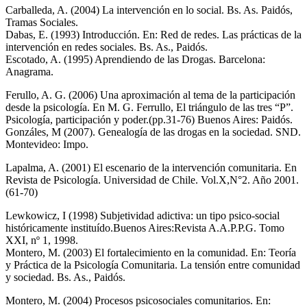
Carballeda, A. (2004) La intervención en lo social. Bs. As. Paidós,
Tramas Sociales.
Dabas, E. (1993) Introducción. En: Red de redes. Las prácticas de la
intervención en redes sociales. Bs. As., Paidós.
Escotado, A. (1995) Aprendiendo de las Drogas. Barcelona:
Anagrama.
Ferullo, A. G. (2006) Una aproximación al tema de la participación
desde la psicología. En M. G. Ferrullo, El triángulo de las tres “P”.
Psicología, participación y poder.(pp.31-76) Buenos Aires: Paidós.
Gonzáles, M (2007). Genealogía de las drogas en la sociedad. SND.
Montevideo: Impo.
Lapalma, A. (2001) El escenario de la intervención comunitaria. En
Revista de Psicología. Universidad de Chile. Vol.X,N°2. Año 2001.
(61-70)
Lewkowicz, I (1998) Subjetividad adictiva: un tipo psico-social
históricamente instituído.Buenos Aires:Revista A.A.P.P.G. Tomo
XXI, nº 1, 1998.
Montero, M. (2003) El fortalecimiento en la comunidad. En: Teoría
y Práctica de la Psicología Comunitaria. La tensión entre comunidad
y sociedad. Bs. As., Paidós.
Montero, M. (2004) Procesos psicosociales comunitarios. En: