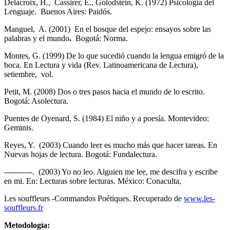
Delacroix, H., Cassirer, E., Golodstein, K. (1972) Psicología del
Lenguaje. Buenos Aires: Paidós.
Manguel, A. (2001) En el bosque del espejo: ensayos sobre las
palabras y el mundo
.
Bogotá: Norma.
Montes, G. (1999) De lo que sucedió cuando la lengua emigró de la
boca. En Lectura y vida (Rev. Latinoamericana de Lectura),
setiembre, vol.
Petit, M. (2008) Dos o tres pasos hacia el mundo de lo escrito.
Bogotá: Asolectura.
Puentes de Oyenard, S. (1984) El niño y a poesía. Montevideo:
Geminis.
Reyes, Y. (2003) Cuando leer es mucho más que hacer tareas. En
Nuevas hojas de lectura. Bogotá: Fundalectura.
-----------. (2003) Yo no leo. Alguien me lee, me descifra y escribe
en mi. En: Lecturas sobre lecturas. México: Conaculta,
Les souffleurs -Commandos Poétiques. Recuperado de
www.les-
souffleurs.fr
Metodología: