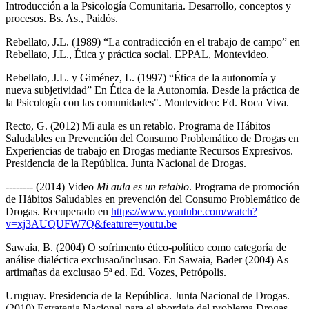
Introducción a la Psicología Comunitaria. Desarrollo, conceptos y
procesos. Bs. As., Paidós.
Rebellato, J.L. (1989) “La contradicción en el trabajo de campo” en
Rebellato, J.L., Ética y práctica social. EPPAL, Montevideo.
Rebellato, J.L. y Giménez, L. (1997) “Ética de la autonomía y
nueva subjetividad” En Ética de la Autonomía. Desde la práctica de
la Psicología con las comunidades". Montevideo: Ed. Roca Viva.
Recto, G. (2012) Mi aula es un retablo. Programa de Hábitos
Saludables en Prevención del Consumo Problemático de Drogas en
Experiencias de trabajo en Drogas mediante Recursos Expresivos.
Presidencia de la República. Junta Nacional de Drogas.
-------- (2014) Video
Mi aula es un retablo
. Programa de promoción
de Hábitos Saludables en prevención del Consumo Problemático de
Drogas. Recuperado en
https://www.youtube.com/watch?
v=xj3AUQUFW7Q&feature=youtu.be
Sawaia, B. (2004) O sofrimento ético-político como categoría de
análise dialéctica exclusao/inclusao. En Sawaia, Bader (2004) As
artimañas da exclusao 5ª ed. Ed. Vozes, Petrópolis.
Uruguay. Presidencia de la República. Junta Nacional de Drogas.
(2010) Estrategia Nacional para el abordaje del problema Drogas