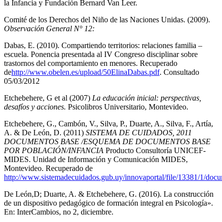
la Infancia y Fundación Bernard Van Leer.
Comité de los Derechos del Niño de las Naciones Unidas. (2009).
Observación General N° 12:
Dabas, E. (2010). Compartiendo territorios: relaciones familia –
escuela. Ponencia presentada al IV Congreso disciplinar sobre
trastornos del comportamiento en menores. Recuperado
de
http://www.obelen.es/upload/50ElinaDabas.pdf
. Consultado
05/03/2012
Etchebehere, G et al (2007)
La educación inicial: perspectivas,
desafíos y acciones.
Psicolibros Universitario, Montevideo.
Etchebehere, G., Cambón, V., Silva, P., Duarte, A., Silva, F., Artía,
A. & De León, D. (2011)
SISTEMA DE CUIDADOS, 2011
DOCUMENTOS BASE /ESQUEMA DE DOCUMENTOS BASE
POR POBLACIÓN/INFANCIA
Producto Consultoría UNICEF-
MIDES. Unidad de Información y Comunicación MIDES,
Montevideo. Recuperado de
http://www.sistemadecuidados.gub.uy/innovaportal/file/13381/1/docu
De León,D; Duarte, A. & Etchebehere, G. (2016). La construcción
de un dispositivo pedagógico de formación integral en Psicología».
En: InterCambios, no 2, diciembre.