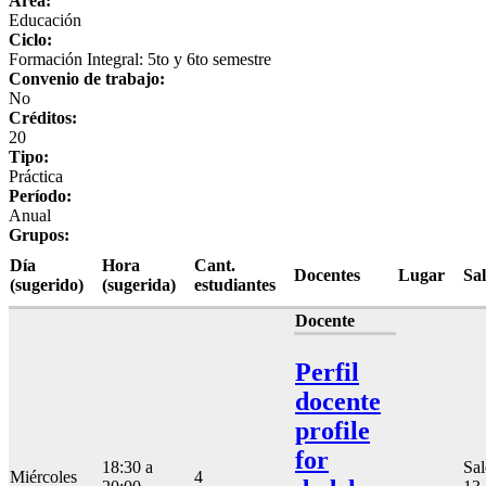
Área:
Educación
Ciclo:
Formación Integral: 5to y 6to semestre
Convenio de trabajo:
No
Créditos:
20
Tipo:
Práctica
Período:
Anual
Grupos:
Día
Hora
Cant.
Docentes
Lugar
Sa
(sugerido)
(sugerida)
estudiantes
Docente
Perfil
docente
profile
for
18:30 a
Sa
Miércoles
4