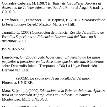
González-Cuberes, M. (1987)
El Taller de los Talleres. Aportes al
desarrollo de Talleres educativos.
Bs. As. Editorial Ángel Estrada y
Cía. S.A
Hernández, R., Fernández, C. & Baptista, P. (2010).
Metodología de
la Investigación
(5a ed.) México: Mc Graw Hill.
Jaramillo L. (2007) Concepción de Infancia. R
evista del Instituto de
Estudios Superiores en Educación Universidad del Norte
no 8
diciembre, 2007
ISSN 1657-241
Lansdown, G. (2005a).
¿Me haces caso? El derecho de los niños
pequeños a participar en las decisiones que los afectan.
(Cuadernos
sobre Desarrollo Infantil Temprano, n°36) La Haya: Fundación
Bernard van Leer.
_______ (2005b).
La evolución de las facultades del niño.
Florencia. UNICEF.
Mara, S. (comp.) (2009)
Educación en la Primera Infancia. Aportes
para la elaboración de propuestas de Políticas Educativas
.
Montevideo: MEC-UNESCO.