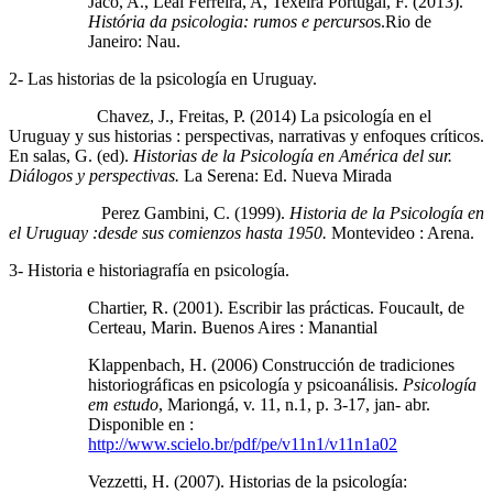
Jaco, A., Leal Ferreira, A, Texeira Portugal, F. (2013).
História da psicologia: rumos e percurso
s.Rio de
Janeiro: Nau.
2- Las historias de la psicología en Uruguay.
Chavez, J., Freitas, P. (2014) La psicología en el
Uruguay y sus historias : perspectivas, narrativas y enfoques críticos.
En salas, G. (ed).
Historias de la Psicología en América del sur.
Diálogos y perspectivas.
La Serena: Ed. Nueva Mirada
Perez Gambini, C. (1999).
Historia de la Psicología en
el Uruguay :desde sus comienzos hasta 1950.
Montevideo : Arena.
3- Historia e historiagrafía en psicología.
Chartier, R. (2001). Escribir las prácticas. Foucault, de
Certeau, Marin. Buenos Aires : Manantial
Klappenbach, H. (2006) Construcción de tradiciones
historiográficas en psicología y psicoanálisis.
Psicología
em estudo
, Mariongá, v. 11, n.1, p. 3-17, jan- abr.
Disponible en :
http://www.scielo.br/pdf/pe/v11n1/v11n1a02
Vezzetti, H. (2007). Historias de la psicología: