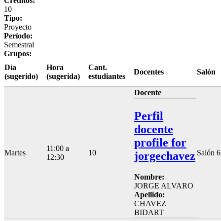
Créditos:
10
Tipo:
Proyecto
Período:
Semestral
Grupos:
Día
Hora
Cant.
Docentes
Salón
(sugerido)
(sugerida)
estudiantes
Docente
Perfil
docente
profile for
11:00 a
Martes
10
Salón 6
jorgechavez
12:30
Nombre:
JORGE ALVARO
Apellido:
CHAVEZ
BIDART