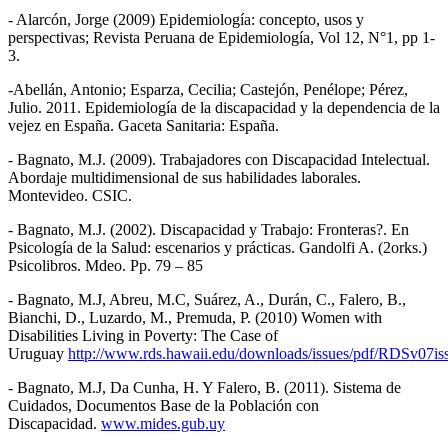
- Alarcón, Jorge (2009) Epidemiología: concepto, usos y
perspectivas; Revista Peruana de Epidemiología, Vol 12, N°1, pp 1-
3.
-Abellán, Antonio; Esparza, Cecilia; Castejón, Penélope; Pérez,
Julio. 2011. Epidemiología de la discapacidad y la dependencia de la
vejez en España. Gaceta Sanitaria: España.
- Bagnato, M.J. (2009). Trabajadores con Discapacidad Intelectual.
Abordaje multidimensional de sus habilidades laborales.
Montevideo. CSIC.
- Bagnato, M.J. (2002). Discapacidad y Trabajo: Fronteras?. En
Psicología de la Salud: escenarios y prácticas. Gandolfi A. (2orks.)
Psicolibros. Mdeo. Pp. 79 – 85
- Bagnato, M.J, Abreu, M.C, Suárez, A., Durán, C., Falero, B.,
Bianchi, D., Luzardo, M., Premuda, P. (2010) Women with
Disabilities Living in Poverty: The Case of
Uruguay
http://www.rds.hawaii.edu/downloads/issues/pdf/RDSv07is
- Bagnato, M.J, Da Cunha, H. Y Falero, B. (2011). Sistema de
Cuidados, Documentos Base de la Población con
Discapacidad.
www.mides.gub.uy