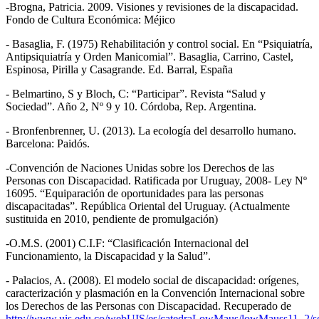
-Brogna, Patricia. 2009. Visiones y revisiones de la discapacidad.
Fondo de Cultura Económica: Méjico
- Basaglia, F. (1975) Rehabilitación y control social. En “Psiquiatría,
Antipsiquiatría y Orden Manicomial”. Basaglia, Carrino, Castel,
Espinosa, Pirilla y Casagrande. Ed. Barral, España
- Belmartino, S y Bloch, C: “Participar”. Revista “Salud y
Sociedad”. Año 2, Nº 9 y 10. Córdoba, Rep. Argentina.
- Bronfenbrenner, U. (2013). La ecología del desarrollo humano.
Barcelona: Paidós.
-Convención de Naciones Unidas sobre los Derechos de las
Personas con Discapacidad. Ratificada por Uruguay, 2008- Ley Nº
16095. “Equiparación de oportunidades para las personas
discapacitadas”. República Oriental del Uruguay. (Actualmente
sustituida en 2010, pendiente de promulgación)
-O.M.S. (2001) C.I.F: “Clasificación Internacional del
Funcionamiento, la Discapacidad y la Salud”.
- Palacios, A. (2008). El modelo social de discapacidad: orígenes,
caracterización y plasmación en la Convención Internacional sobre
los Derechos de las Personas con Discapacidad. Recuperado de
http://www.uis.edu.co/webUIS/es/catedraLowMaus/lowMauss11_2/