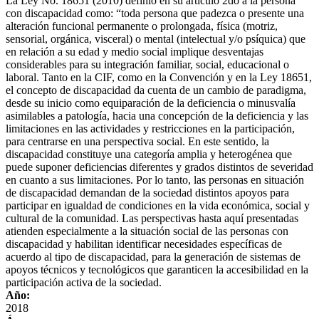
La Ley No. 18651 (2010) definió en su artículo 2do a la persona
con discapacidad como: “toda persona que padezca o presente una
alteración funcional permanente o prolongada, física (motriz,
sensorial, orgánica, visceral) o mental (intelectual y/o psíquica) que
en relación a su edad y medio social implique desventajas
considerables para su integración familiar, social, educacional o
laboral. Tanto en la CIF, como en la Convención y en la Ley 18651,
el concepto de discapacidad da cuenta de un cambio de paradigma,
desde su inicio como equiparación de la deficiencia o minusvalía
asimilables a patología, hacia una concepción de la deficiencia y las
limitaciones en las actividades y restricciones en la participación,
para centrarse en una perspectiva social. En este sentido, la
discapacidad constituye una categoría amplia y heterogénea que
puede suponer deficiencias diferentes y grados distintos de severidad
en cuanto a sus limitaciones. Por lo tanto, las personas en situación
de discapacidad demandan de la sociedad distintos apoyos para
participar en igualdad de condiciones en la vida económica, social y
cultural de la comunidad. Las perspectivas hasta aquí presentadas
atienden especialmente a la situación social de las personas con
discapacidad y habilitan identificar necesidades específicas de
acuerdo al tipo de discapacidad, para la generación de sistemas de
apoyos técnicos y tecnológicos que garanticen la accesibilidad en la
participación activa de la sociedad.
Año:
2018