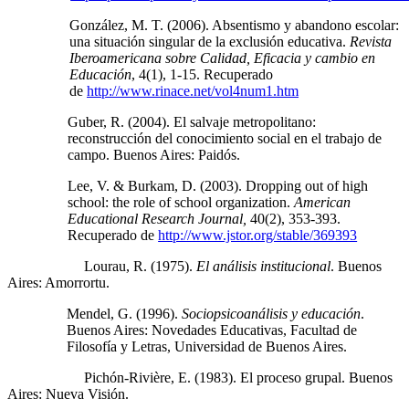
González, M. T. (2006). Absentismo y abandono escolar:
una situación singular de la exclusión educativa.
Revista
Iberoamericana sobre Calidad, Eficacia y cambio en
Educación
, 4(1), 1-15. Recuperado
de
http://www.rinace.net/vol4num1.htm
Guber, R. (2004). El salvaje metropolitano:
reconstrucción del conocimiento social en el trabajo de
campo. Buenos Aires: Paidós.
Lee, V. & Burkam, D. (2003). Dropping out of high
school: the role of school organization.
American
Educational Research Journal,
40(2), 353-393.
Recuperado de
http://www.jstor.org/stable/369393
Lourau, R. (1975).
El análisis institucional
. Buenos
Aires: Amorrortu.
Mendel, G. (1996).
Sociopsicoanálisis y educación
.
Buenos Aires: Novedades Educativas, Facultad de
Filosofía y Letras, Universidad de Buenos Aires.
Pichón‑Rivière, E. (1983). El proceso grupal. Buenos
Aires: Nueva Visión.