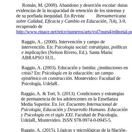
Román, M. (2009). Abandono y deserción escolar: duras
evidencias de la incapacidad de retención de los sistemas y
de su porfiada inequidad. En
Revista Iberoamericana
sobre Calidad, Eficacia y Cambio en Educación, 7
(4), 3-9,
recuperado de
http://www.rinace.net/reice/numeros/arts/vol7num4/editorial.p
Raggio, A.. (2000). Intervención y campo de
intervención. En:
Psicologia social: estratégias, políticas
e implicações
(Nelson Rivero, Ed.). Santa Maria:
ABRAPSO SUL.
Raggio, A. (2003). Educación y familia: ¿instituciones en
crisis? En:
Psicología en la educación: un campo
epistémico en construcción
. Montevideo: Facultad de
Psicología, UdelaR.
Raggio, A. & Tort, S. (2013). Condiciones y estrategias
de permanencia de los adolescentes en la Enseñanza
Media Superior. En
1er. Encuentro Internacional de
Psicología, Educación y Desarrollo Humano. Educación
y Psicología en el siglo XXI
. Facultad de Psicología,
UdelaR, Montevideo. ISSN 978-9974-0-0945-5.
Raggio, A. (2015). Lógicas y micrológicas de la filación-