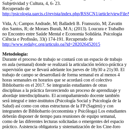
Subjetividad y Cultura, 4, 6- 23.
Recuperado de
http://psicologia.uarcis.cl/revista/index.php/RSSCN1/article/viewFile/
Vida, A; Campos Andrade, M; Balladeli B. Fransozio, M; Zavatin
dos Santos, R; de Moraes Burali, M A; (2013). Loucura e Trabalho
no Encontro entre Saúde Mental e Economia Solidária. Psicologia
Ciência e Profissão, 33() 174-191. Recuperado de
http://www.redalyc.org/articulo.oa?id=282026452015
Metodología:
Durante el proceso de trabajo se contará con un espacio de trabajo
en aula (semanal) donde se realizará la articulación teórico-práctica y
supervisión que se llevará adelante los jueves de 18y30 a 21y30. El
trabajo de campo se desarrollará de forma semanal en al menos 4
horas semanales en horarios que se acordará con el colectivo
Bibliobarrio en el 2017. Se integrarán estudiantes de otras
disciplinas a la práctica favoreciendo un proceso de aprendizaje y
abordaje interdisciplinario. El acompañamiendo docente también
será integral e inter-institutos (Psicología Social y Psicología de la
Salud) así como con otras estructuras de la FP (Sagirni) y con
integrantes de Bibliobarrio (economista y Psicóloga) Los estudiantes
deberán disponer de tiempo para reuniones de equipo semanal,
como de las diferentes lecturas solicitadas o emergentes del espacio
práctico. Asistencia obligatoria y sistematización de los Cine-foro