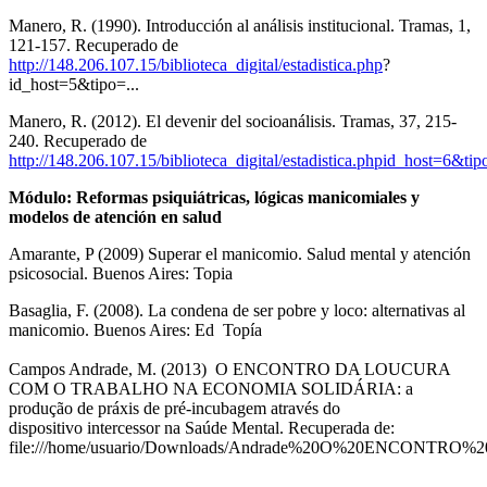
Manero, R. (1990). Introducción al análisis institucional. Tramas, 1,
121-157. Recuperado de
http://148.206.107.15/biblioteca_digital/estadistica.php
?
id_host=5&tipo=...
Manero, R. (2012). El devenir del socioanálisis. Tramas, 37, 215-
240. Recuperado de
http://148.206.107.15/biblioteca_digital/estadistica.phpid_host=6&ti
Módulo: Reformas psiquiátricas, lógicas manicomiales y
modelos de atención en salud
Amarante, P (2009) Superar el manicomio. Salud mental y atención
psicosocial. Buenos Aires: Topia
Basaglia, F. (2008). La condena de ser pobre y loco: alternativas al
manicomio. Buenos Aires: Ed Topía
Campos Andrade, M. (2013) O ENCONTRO DA LOUCURA
COM O TRABALHO NA ECONOMIA SOLIDÁRIA: a
produção de práxis de pré-incubagem através do
dispositivo intercessor na Saúde Mental. Recuperada de:
file:///home/usuario/Downlo