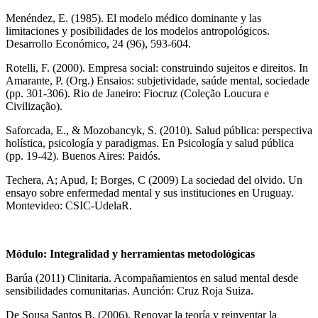
Menéndez, E. (1985). El modelo médico dominante y las
limitaciones y posibilidades de los modelos antropológicos.
Desarrollo Económico, 24 (96), 593-604.
Rotelli, F. (2000). Empresa social: construindo sujeitos e direitos. In
Amarante, P. (Org.) Ensaios: subjetividade, saúde mental, sociedade
(pp. 301-306). Rio de Janeiro: Fiocruz (Coleção Loucura e
Civilização).
Saforcada, E., & Mozobancyk, S. (2010). Salud pública: perspectiva
holística, psicología y paradigmas. En Psicología y salud pública
(pp. 19-42). Buenos Aires: Paidós.
Techera, A; Apud, I; Borges, C (2009) La sociedad del olvido. Un
ensayo sobre enfermedad mental y sus instituciones en Uruguay.
Montevideo: CSIC-UdelaR.
Módulo: Integralidad y herramientas metodológicas
Barúa (2011) Clinitaria. Acompañamientos en salud mental desde
sensibilidades comunitarias. Aunción: Cruz Roja Suiza.
De Sousa Santos B. (2006). Renovar la teoría y reinventar la