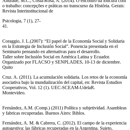
Andrade, M.C.; Costa-Rosa, A. (2014). O encontro da loucura com
o trabalho: concepções e práticas no transcurso da História. Gerais:
Revista Interinstitucional de
Psicologia, 7 (1), 27-
4
Coraggio, J. L.(2007): “El papel de la Economía Social y Solidaria
en la Estrategia de Inclusión Social”. Ponencia presentada en el
Seminario pensando en alternativas para el desarrollo.
Taller sobre Inclusión Social en América Latina y Ecuador.
Organizado por FLACSO y SENPLADES, 10-13 de diciembre.
Quito
Cruz. A. (2011). La acumulación solidaria. Los retos de la economía
asociativa bajo la mundialización del capital, en: Revista Estudios
Cooperativos, Vol. 12 (1). UEC-SCEAM-UdelaR.
Mont
Fernández, A.M. (Comp.) (2011) Política y subjetividad. Asambleas
y fabricas recuperadas. Buenos Aires: Biblos.
Fernández, A. M. & Cabrera, C. (2012). El campo de la experiencia
autogestiva: las fábricas recuperadas en la Argentina. Sujeto,