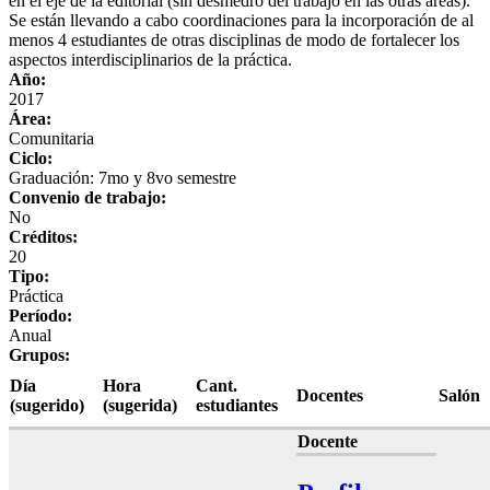
en el eje de la editorial (sin desmedro del trabajo en las otras áreas).
Se están llevando a cabo coordinaciones para la incorporación de al
menos 4 estudiantes de otras disciplinas de modo de fortalecer los
aspectos interdisciplinarios de la práctica.
Año:
2017
Área:
Comunitaria
Ciclo:
Graduación: 7mo y 8vo semestre
Convenio de trabajo:
No
Créditos:
20
Tipo:
Práctica
Período:
Anual
Grupos:
Día
Hora
Cant.
Docentes
Salón
(sugerido)
(sugerida)
estudiantes
Docente