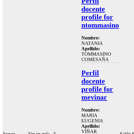
Perfil
docente
profile for
ntommasino
Nombre:
NATANIA
Apellido:
TOMMASINO
COMESAÑA
Perfil
docente
profile for
mevinar
Nombre:
MARIA
EUGENIA
Apellido:
VIÑAR
Jueves
Ver en guía
5
Salón 