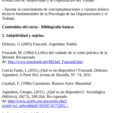
Producción de Subjetividad y la Organización del Trabajo.
- Aportar al conocimiento de conceptualizaciones y cuerpos teórico-
técnicos fundamentales de la Psicología de las Organizaciones y el
Trabajo.
Contenidos del curso - Bibliografía básica:
1.
Subjetividad y sujetos.
Deleuze, G (2005) Foucault. Argentina: Paidós
Foucault, M. (1984) La ética del cuidado de sí como práctica de la
libertad. Recuperado
de:
http://www.topologik.net/Michel_Foucault.htm
García Fanlo, L (2011) ¿Qué es un dispositivo? Foucault, Deleuze,
Agamben: A Parte Rei: revista de filosofía, Nº. 74, 2011
Guattari, F. (1996) Caosmosis. Buenos Aires: Manantial
Agamben, Giorgio. (2011). ¿Qué es un dispositivo?. Sociológica
(México), 26(73), 249-264. Re-cuperado
de:
http://www.scielo.org.mx/scielo.php?
script=sci_arttext&pid=S0187-0173201...
. .