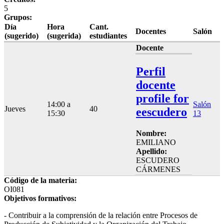
5
Grupos:
Día
Hora
Cant.
Docentes
Salón
(sugerido)
(sugerida)
estudiantes
Docente
Perfil
docente
profile for
14:00 a
Salón
Jueves
40
eescudero
15:30
13
Nombre:
EMILIANO
Apellido:
ESCUDERO
CÁRMENES
Código de la materia:
OI081
Objetivos formativos:
- Contribuir a la comprensión de la relación entre Procesos de