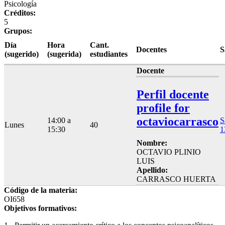
Psicología
Créditos:
5
Grupos:
Día
Hora
Cant.
Docentes
S
(sugerido)
(sugerida)
estudiantes
Docente
Perfil docente
profile for
octaviocarrasco
14:00 a
S
Lunes
40
15:30
1
Nombre:
OCTAVIO PLINIO
LUIS
Apellido:
CARRASCO HUERTA
Código de la materia:
OI658
Objetivos formativos: